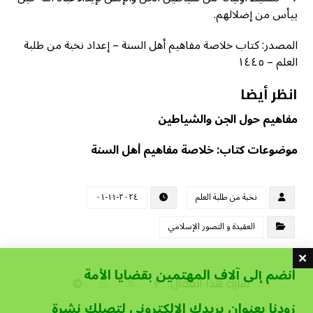
ييأس من إضلالهم.
المصدر: كتاب خلاصة مفاهيم أهل السنة – إعداد نخبة من طلبة
العلم – ١٤٤٥
انظر أيضا
مفاهيم حول الجن والشياطين
موضوعات كتاب: خلاصة مفاهيم أهل السنة
نخبة من طلبة العلم
٢٠٢٤-١١-٠١
العقيدة و التصور الإسلامي
انضم إلى آلاف المهتمين بقضايا الأمة
زودنا بعنوان بريدك الإلكتروني لتصلك نشرة