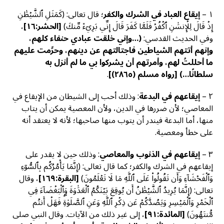
١ –
إيقاع العباد في الشرك والكفر
؛ قال تعالى: (كَمَثَلِ ٱلشَّيۡطَٰنِ
إِذۡ قَالَ لِلۡإِنسَٰنِ ٱكۡفُرۡ فَلَمَّا كَفَرَ قَالَ إِنِّي بَرِيٓءٞ مِّنكَ)
[
الحشر:١٦]
،
وفي الحديث القدسي:
(…وإني خلقت عبادي حنفاء كلهم،
وإنهم أتتهم الشياطين فاجتالتهم عن دينهم، وحرَّمت عليهم
ما أحللتُ لهم، وأمرتهم أن يشركوا بي ما لم أنزل به
سلطانًا…)
[
رواه مسلم (٢٨٦٥)]
.
٢ –
إيقاعهم في البدعة
: وذلك أحب إلى الشيطان من الإيقاع في
المعاصي؛ لأن ضررها في الدين، ولأن المعصية يمكن أن يتاب
منها، أما البدعة فيندر أن يتوب منها صاحبها؛ لأنه لا يعتقد أنه
على خطأ ومعصية.
٣ –
إيقاعهم في الذنوب والمعاصي
: وذلك حين لا يقدر على
إيقاعهم في الشرك والكفر؛ كما قال تعالى: (إِنَّمَا يَأۡمُرُكُم بِٱلسُّوٓءِ
وَٱلۡفَحۡشَآءِ وَأَن تَقُولُواْ عَلَى ٱللَّهِ مَا لَا تَعۡلَمُونَ)
[البقرة:١٦٩]
، وقال
تعالى: (إِنَّمَا يُرِيدُ ٱلشَّيۡطَٰنُ أَن يُوقِعَ بَيۡنَكُمُ ٱلۡعَدَٰوَةَ وَٱلۡبَغۡضَآءَ فِي
ٱلۡخَمۡرِ وَٱلۡمَيۡسِرِ وَيَصُدَّكُمۡ عَن ذِكۡرِ ٱللَّهِ وَعَنِ ٱلصَّلَوٰةِۖ فَهَلۡ أَنتُم
مُّنتَهُونَ)
[
المائدة:٩١]
، إلى غير ذلك من الآيات. وقال النبي صلى