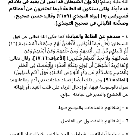
الله عليه وسلم:
(ألا وإن الشيطان قد أيس أن يُعبد في بلادكم
هذه أبدًا، ولكن ستكون له الطاعة فيما تحتقرون من أعمالكم
فسيرضى به)
[
رواه الترمذي (٢١٥٩) وقال: حسن صحيح،
وصحَّحه الألباني في صحيح الترمذي]
.
٤ –
صدهم عن الطاعة والعبادة
؛ كما حكى الله تعالى عن قول
الشيطان: (قَالَ فَبِمَآ أَغۡوَيۡتَنِي لَأَقۡعُدَنَّ لَهُمۡ صِرَٰطَكَ ٱلۡمُسۡتَقِيمَ (١٦)
ثُمَّ لَأٓتِيَنَّهُم مِّنۢ بَيۡنِ أَيۡدِيهِمۡ وَمِنۡ خَلۡفِهِمۡ وَعَنۡ أَيۡمَٰنِهِمۡ وَعَن
شَمَآئِلِهِمۡۖ وَلَا تَجِدُ أَكۡثَرَهُمۡ شَٰكِرِينَ)
[الأعراف:١٧،١٦]
، وقال تعالى:
(إِنَّمَا يُرِيدُ ٱلشَّيۡطَٰنُ أَن يُوقِعَ بَيۡنَكُمُ ٱلۡعَدَٰوَةَ وَٱلۡبَغۡضَآءَ فِي ٱلۡخَمۡرِ
وَٱلۡمَيۡسِرِ وَيَصُدَّكُمۡ عَن ذِكۡرِ ٱللَّهِ وَعَنِ ٱلصَّلَوٰةِۖ فَهَلۡ أَنتُم مُّنتَهُونَ)
[المائدة:٩١]
. ومن ذلك أيضًا إفساد عبادات بني آدم وطاعاتهم؛
سواء بالوسوسة فيها، أو إدخال الرياء على قلب العبد؛ أو إلهائه
عن الخشوع والتدبر في عبادته، …إلخ.
٥ – إشغالهم بالمباحات والتوسع فيها.
٦ – إشغالهم بالمفضول عن الفاضل.
٧ – تسليط أوليائه من شياطين الجن والإنس لإيذاء عباد الله حين