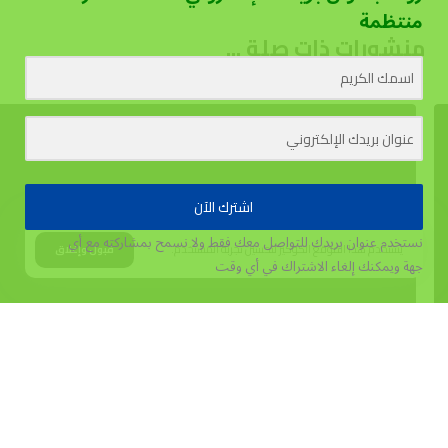
منتظمة
منشورات ذات صلة ...
اشترك الآن
نستخدم عنوان بريدك للتواصل معك فقط ولا نسمح بمشاركته مع أي
يستخدم هذا الموقع الكوكيز لتحسين تجربة المستخدم.
قبول وإغلاق
جهة
ويمكنك إلغاء الاشتراك في أي وقت