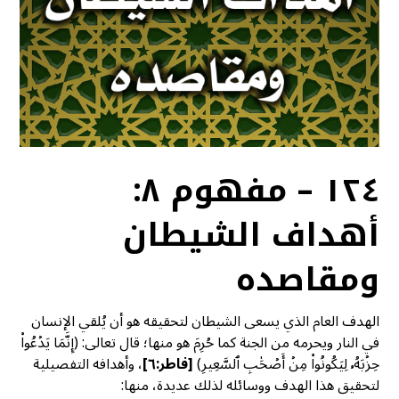
١٢٤ – مفهوم ٨:
أهداف الشيطان
ومقاصده
الهدف العام الذي يسعى الشيطان لتحقيقه هو أن يُلقي الإنسان
في النار ويحرمه من الجنة كما حُرِمَ هو منها؛ قال تعالى: (إِنَّمَا يَدۡعُواْ
حِزۡبَهُۥ لِيَكُونُواْ مِنۡ أَصۡحَٰبِ ٱلسَّعِيرِ)
[فاطر:٦]
، وأهدافه التفصيلية
لتحقيق هذا الهدف ووسائله لذلك عديدة، منها: