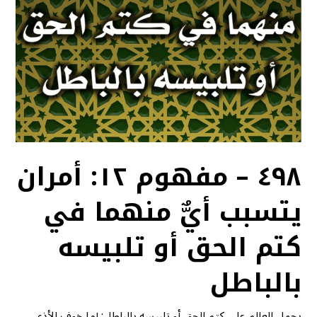
٤٩٨ – مفهوم ١٢: أمران
يتسبب أيٌّ منهما في
كتم الحق أو تلبيسه
بالباطل
يحمل العالم على كتم الحق أو تلبيسه بالباطل: إما خوف الأذى