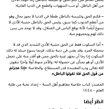
من أهل الباطل، أو حب الشهوات والطمع في الدنيا الفانية:
–
فكتم الحق وتلبيسه بالباطل طمعًا في الدنيا لا يجوز بحال وهو
من أعظم الذنوب كما سبق، ولبس الحق بالباطل خشية الأذى لا
يسوغ أيضًا؛ لأنه يوقع الناس في الضلال، وقد لا يوجد من يبين
ذلك لهم ويحميهم منه.
–
أما السكوت فقط عن الحق خشية الأذى الشديد الذي قد لا
يتحمله المرء، وقد يفتن في دينه بذلك، فربما يسوغ حينئذ له ذلك
السكوت إذا رجا أن يجهر غيره بالحق ممن هو أقدر منه على تحمل
الأذى، أو هو بمنأى عن حصوله له؛ والأمر منوط أولًا وآخرًا بتقوى
الله تعالى ودرء المفسدة قدر المستطاع، والخلاصة:
«إذا عجزتم
عن قول الحق فلا تقولوا الباطل»
.
المصدر: كتاب خلاصة مفاهيم أهل السنة – إعداد نخبة من طلبة
العلم – ١٤٤٥
انظر أيضا