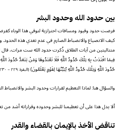
بين حدود الله وحدود البشر
فرضت حدود وقيود ومسافات احترازية لتوقي هذا الوباء كفرض ا
كيف الانصياع والانضباط الصارم في عدم تعدي هذه الحدود. وهنا 
متتاليتين من آيات الطلاق ذُكرت حدود الله ست مرات، قال الله عز وجل: ﴿وَلَا يَحِلُّ لَ
فِيمَا افْتَدَتْ بِهِ تِلْكَ حُدُودُ اللَّهِ فَلَا تَعْتَدُوهَا وَمَنْ يَتَعَدَّ حُدُودَ اللَّهِ ف
حُدُودَ اللَّهِ وَتِلْكَ حُدُودُ اللَّهِ يُبَيِّنُهَا لِقَوْمٍ يَعْلَمُونَ)
(البقرة: ٢٢٩ – ٢٣٠)
والسؤال هنا: لماذا التعظيم لقرارات وحدود البشر والانضباط ال
ألا يدل هذا على أن تعظيمنا للبشر وحدوده وقراراته أشد من تع
تناقض الأخذ بالإيمان بالقضاء والقدر