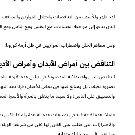
لقد ظهر وللأسف من التناقضات واختلال الموازين والمواقف من أ
الذي يدعو إلى مراجعة الحسابات مع النفس ومع الناس ومع الواق
ومن مظاهر الخلل واضطراب الموازيين في ظل أزمة كورونا:
التناقض بين أمراض الأبدان وأمراض الأدي
التناقض البين والانتقائية المقصودة في تناول هذه الأزمة وال
بصورة دقيقة، بل ومبالغ فيها في بعض الأحيان؛ فإنا نجد الته
والتضييق على الناس؛ ولا سيما ما يتعلق بالمرأة والأسرة المس
فلماذا هذه الانتقائية في تطبيقات هذه القاعدة ولماذا الكيل ب
والاحترازات التي يغلب على الظن إنها تقي من شر هذا الوباء؛ بل
وما يؤول إلى سخط الله وعذابه.