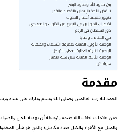
بين حدود الله وحدود البشر
تناقض الأخذ بالإيمان بالقضاء والقدر
ظهور حقيقة أعمال القلوب
اضطراب الموازين في التورع من الذنوب والمعاصي
دور السلطان في الردع
في الختام .. وصايا
الوصية الأولى: العناية بمعرفة الأسماء والصفات
الوصية الثانية: العناية بمعنى التوكل
الوصية الثالثة: العناية ببيان سنة التغيير
هوامش:
مقدمة
الحمد لله رب العالمين وصلى الله وسلم وبارك على عبده ورسو
فمن علامات لطف الله بعبده وتوفيقه أن يهديه للحق والصواب 
والميل مع الأهواء والكيل بعدة مكاييل؛ والذي هو شأن المخذول