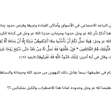
لتباعد الاجتماعي في الأسواق وأماكن العبادة وغيرها وفرض حدود زمانية
أذكرّ بأن لله عز وجل حدودا وحرماتٍ حذرَنا الله عز وجل في كتابه الكريم 
كُمْ أَنْ تَأْخُذُوا مِمَّا آَتَيْتُمُوهُنَّ شَيْئًا إِلَّا أَنْ يَخَافَا أَلَّا يُقِيمَا حُدُودَ ا
َأُولَئِكَ هُمُ الظَّالِمُونَ * فَإِنْ طَلَّقَهَا فَلَا تَحِلُّ لَهُ مِنْ بَعْدُ حَتَّى تَنْكِحَ زَوْجًا غَيْرَهُ 
، وقال في آيه أخرى: (تِلْكَ حُدُودُ اللَّهِ فَلَا تَقْرَبُوهَا)
.
(البقرة: ١٨٧)
تام في تطبيقها؛ بينما يقابل ذلك التهوين من حدود الله وحرماته والتساه
ظيمنا لله عز وجل وحدوده. لماذا هذا الاضطراب والكيل بمكيالين..؟؟