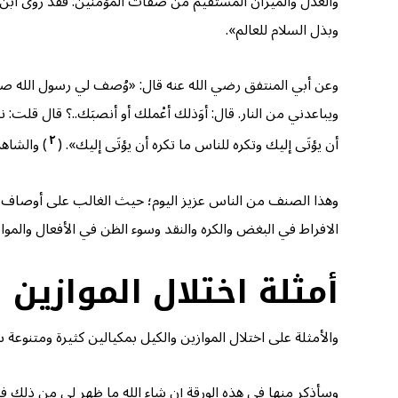
والعدل والميزان المستقيم من صفات المؤمنين. فقد روى ابن
وبذل السلام للعالم».
وعن أبي المنتفق رضي الله عنه قال: «وُصف لي رسول الله صلى ا
ويباعدني من النار. قال: أوَذلك أعْملك أو أنصبَك..؟ قال قلت:
٢
أن يؤتَى إليك وتكره للناس ما تكره أن يؤتَى إليك». (
) والشاه
وهذا الصنف من الناس عزيز اليوم؛ حيث الغالب على أوصاف ال
الافراط في البغض والكره والنقد وسوء الظن في الأفعال والمو
أمثلة اختلال الموازين 
والأمثلة على اختلال الموازين والكيل بمكيالين كثيرة ومتنوعة 
وسأذكر منها في هذه الورقة إن شاء الله ما ظهر لي من ذلك في