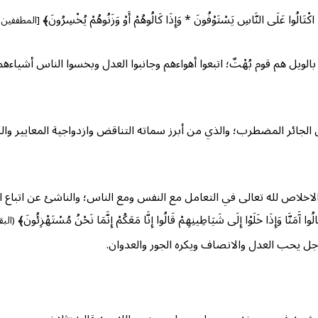
لُوا عَلَى النَّاسِ يَسْتَوْفُونَ * وَإِذَا كَالُوهُمْ أَوْ وَزَنُوهُمْ يُخْسِرُونَ﴾
[المطففين: ١-٣
 بالويل هم قوم بُهْتٌ؛ اتبعوا أهواءهم وجانبوا العدل وبخسوا الناس أشي
ن الجائر المضطرب؛ والذي من أبرز سماته التناقض وازدواجية المعايير وال
الاخلاص لله تعالى في التعامل مع النفس ومع الناس؛ والناشئ عن اتباع
َا وَإِذَا خَلَوْا إِلَى شَيَاطِينِهِمْ قَالُوا إِنَّا مَعَكُمْ إِنَّمَا نَحْنُ مُسْتَهْزِئُونَ﴾
(البقرة
 وجل يحب العدل والانصاف ويكره الجور والعدوان.