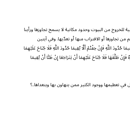
 للخروج من البيوت وحدود مكانية لا يسمح تجاوزها ورأينا
من تجاوزها أو الاقتراب منها أو تعدّيها. وفي آيتين
للَّهِ فَإِنْ خِفْتُمْ أَلَّا يُقِيمَا حُدُودَ اللَّهِ فَلَا جُنَاحَ عَلَيْهِمَا
فَإِنْ طَلَّقَهَا فَلَا جُنَاحَ عَلَيْهِمَا أَنْ يَتَرَاجَعَا إِنْ ظَنَّا أَنْ يُقِيمَا
ل في تعظيمها ووجود الكثير ممن يتهاون بها ويتعداها..؟