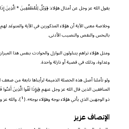
يقول الله عز وجل عن أمثال هؤلاء: ﴿وَيْلٌ لِلْمُطَفِّفِينَ * الَّذِينَ إِذَا اكْتَا
وخلاصة معنى الآية أن هؤلاء المذكورين في الآية والمتوعَد لهم
بالبخس والنقص والنصيب الأدنى.
ومثل هؤلاء تراهم يتناولون النوازل والحوادث بنفس هذا الميزا
وعداوة، وذلك في قضية أو نازلة واحدة.
ولو تأملنا أصل هذه الخصلة الذميمة لرأيناها نابعة من ضعف 
المنافقين الذين قال الله عز وجل عنهم ﴿وَإِذَا لَقُوا الَّذِينَ آَمَنُوا قَالُوا آَمَنّ
١
ذو الوجهين الذي يأتي هؤلاء بوجه وهؤلاء بوجه». (
)، والله عز
الإنصاف عزيز