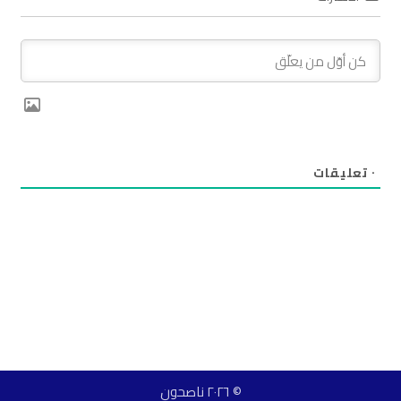
٠
تعليقات
© ٢٠٢٦ ناصحون