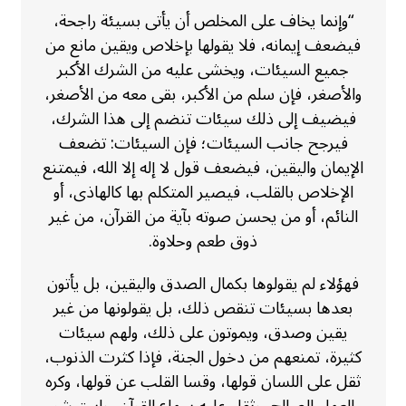
“وإنما يخاف على المخلص أن يأتى بسيئة راجحة،
فيضعف إيمانه، فلا يقولها بإخلاص ويقين مانع من
جميع السيئات، ويخشى عليه من الشرك الأكبر
والأصغر، فإن سلم من الأكبر، بقى معه من الأصغر،
فيضيف إلى ذلك سيئات تنضم إلى هذا الشرك،
فيرجح جانب السيئات؛ فإن السيئات: تضعف
الإيمان واليقين، فيضعف قول لا إله إلا الله، فيمتنع
الإخلاص بالقلب، فيصير المتكلم بها كالهاذى، أو
النائم، أو من يحسن صوته بآية من القرآن، من غير
ذوق طعم وحلاوة.
فهؤلاء لم يقولوها بكمال الصدق واليقين، بل يأتون
بعدها بسيئات تنقص ذلك، بل يقولونها من غير
يقين وصدق، ويموتون على ذلك، ولهم سيئات
كثيرة، تمنعهم من دخول الجنة، فإذا كثرت الذنوب،
ثقل على اللسان قولها، وقسا القلب عن قولها، وكره
العمل الصالح، وثقل عليه سماع القرآن، واستبشر