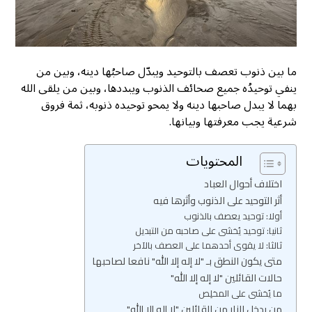
ما بين ذنوب تعصف بالتوحيد ويبدّل صاحبُها دينه، وبين من
ينفي توحيدُه جميع صحائف الذنوب ويبددها، وبين من يلقى الله
بهما لا يبدل صاحبها دينه ولا يمحو توحيده ذنوبه، ثمة فروق
شرعية يجب معرفتها وبيانها.
المحتويات
اختلاف أحوال العباد
أثر التوحيد على الذنوب وأثرها فيه
أولا: توحيد يعصف بالذنوب
ثانيا: توحيد يُخشى على صاحبه من التبديل
ثالثا: لا يقوى أحدهما على العصف بالآخر
متى يكون النطق بـ "لا إله إلا الله" نافعا لصاحبها
حالات القائلين "لا إله إلا الله"
ما يُخشى على المخلِص
من يدخل النار من القائلين "لا إله إلا الله"