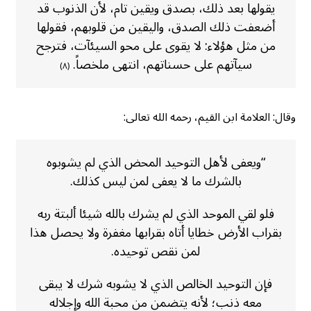
يقولها بعد ذلك، بصدق ويقين تام، لأن الذنوب قد
أضعفت ذلك الصدق، واليقين من قلوبهم، فقولها
من مثل هؤلاء: لا يقوى على محو السيئآت، فترجح
سيآتهم على حسناتهم، انتهى ملخصاً.
(٨)
وقال: العلامة ابن القيم، رحمه الله تعالى:
“ويعفى لأهل التوحيد المحض الذي لم يشوبوه
بالشرك ما لا يعفى لمن ليس كذلك.
فلو لقي الموحد الذي لم يشرك بالله شيئا ألبتة ربه
بقراب الأرض خطايا أتاه بقرابها مغفرة ولا يحصل هذا
لمن نقص توحيده.
فإن التوحيد الخالص الذي لا يشوبه شرك لا يبقى
معه ذنب؛ لأنه يتضمن من محبة الله وإجلاله