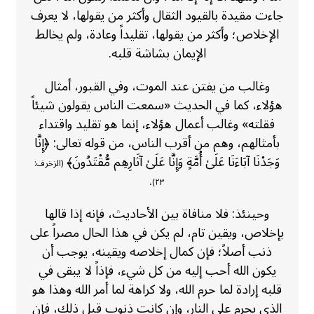
جاءت مقيدة بالقيود الثقال وأكثر من يقولها، لا يعرف
الإخلاص؛ وأكثر من يقولها، تقليداً وعادة، ولم يخالط
الإيمان بشاشة قلبه.
وغالب من يفتن عند الموت، وفي القبور، أمثال
هؤلاء، كما في الحديث «سمعت الناس يقولون شيئاً
فقلته» وغالب أعمال هؤلاء، إنما هو تقليد واقتداء
بأمثالهم، وهم من أقرب الناس، من قوله تعالى: ﴿إِنَّا
وَجَدْنَا آبَاءَنَا عَلَىٰ أُمَّةٍ وَإِنَّا عَلَىٰ آثَارِهِم مُّقْتَدُونَ﴾
(الزخرف:
.
٢٣)
وحينئذ: فلا منافاة بين الأحاديث، فإنه إذا قالها
بإخلاص، ويقين تام، لم يكن في هذا الحال مصراً على
ذنب أصلاً؛ فإن كمال إخلاصه ويقينه، يوجب أن
يكون الله أحب إليه من كل شيء، فإذاً لا يبقى في
قلبه إرادة لما حرم الله، ولا كراهة لما أمر الله وهذا هو
الذي يحرم على النار، وإن كانت ذنوب قبل ذلك، فإن