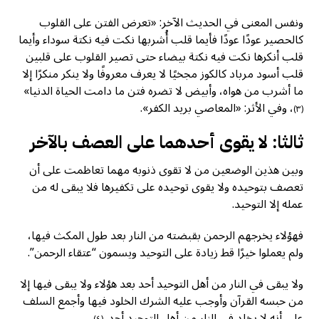
ونفس المعنى في الحديث الآخر: «تعرض الفتن على القلوب
كالحصير عودًا عودًا فأيما قلب أُشربها نكت فيه نكتة سوداء وأيما
قلب أنكرها نكت فيه نكتة بيضاء حتى تصير القلوب على قلبين
قلب أسود مرباد كالكوز مجخيًا لا يعرف معروفًا ولا ينكر منكرًا إلا
ما أشرب من هواه، وأبيض لا تضره فتن ما دامت الحياة الدنيا»
، وفي الأثر: «المعاصي بريد الكفر».
(٣)
ثالثا: لا يقوى أحدهما على العصف بالآخر
وبين هذين الوضعين من لا تقوى ذنوبه مهما تعاظمت على أن
تعصف بتوحيده ولا يقوى توحيده على تكفيرها فلا يبقى له من
عمله إلا التوحيد.
فهؤلاء يخرجهم الرحمن بقبضته من النار بعد طول المكث فيها،
ولم يعملوا خيرًا قط زيادة على التوحيد ويسمون “عتقاء الرحمن”.
ولا يبقى في النار من أهل التوحيد أحد بعد هؤلاء ولا يبقى فيها إلا
من حبسه القرآن وأوجب عليه الشرك الخلود فيها وأجمع السلف
على أنه لا يخلد في النار من أهل التوحيد أحد.