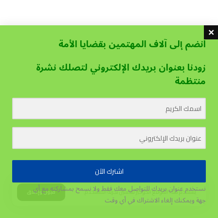
انضم إلى آلاف المهتمين بقضايا الأمة
زودنا بعنوان بريدك الإلكتروني لتصلك نشرة
منتظمة
اشترك الآن
نستخدم عنوان بريدك للتواصل معك فقط ولا نسمح بمشاركته مع أي
يستخدم هذا الموقع الكوكيز لتحسين تجربة المستخدم.
قبول وإغلاق
جهة
ويمكنك إلغاء الاشتراك في أي وقت