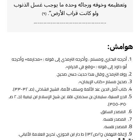
وتعظيمه وخوفه ورجائه وحده ما يوجب غسل الذنوب
ولو كانت قراب الأرض”.
(٩)
…………………………………………..
هوامش:
أخرجه البخاري ومسلم ، وأخرجه الترمذي إلى قوله : «محارمه» وأخرجه
أبو داود إلى قوله : «وقع في الحرام».
رواه الترمذي وقال هذا حديث حسن صحيح.
صحيح مسلم «كتاب الإيمان».
كتاب أصل الدين عند الأئمة وسلف الأمة، الشيخ الشاذلي (صـ ٣٢-٣٣).
الدرر السنية، سليمان بن سحمان، نقلا عن شيخ الإسلام ابن تيمية (جـ ٢ صـ
٣٥٠-٣٥٥).
المصدر السابق.
المصدر نفسه.
المصدر نفسه.
(إغاثة اللهفان ج١/ص١٣٢) ط دار ابن الجوزي، تخريج العلامة الألباني.