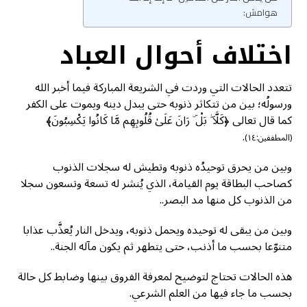
هوامش:
اختلاف أحوال العباد
تتعدد الحالات التي وردت في الشريعة المباركة فيما أخبر الله
ورسولُه؛ بين من تتكاثر ذنوبه حتى يبدل دينه ويموت على الكفر
كما قال تعالى ﴿كَلَّا ۖ بَلْ ۜ رَانَ عَلَىٰ قُلُوبِهِم مَّا كَانُوا يَكْسِبُونَ﴾
.
(المطففين:١٤)
وبين من يحرق توحيدُه ذنوبه وتطيش له سجلات الذنوب
كصاحب البطاقة يوم القيامة، الذي يُنشر له تسعة وتسعون سجلا
من الذنوب كل منها مد البصر..
وبين من يبقى له توحيده ويحمل ذنوبه، ويدخل النار يُعذَّب عذابا
متنوّعا بحسب ما أذنب، حتى يتطهر ثم يكون مآله الجنة..
هذه الحالات تحتاج لتوضيح لمعرفة الفروق بينها وضابط كل حالة
بحسب ما جاء فيها من العلم الشرعي.