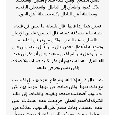
بذكر غيره، واطمأن إلى الباطل، واستحلى الرفث،
ومخالطة أهل الباطل وكره مخالطة أهل الحق.
فمثل هذا: إذا قالها، قال بلسانه ما ليس في قلبه،
وبفيه ما لا يصدّقه عمله، قال الحسن: «ليس الإيمان
بالتحلى، ولا بالتمنى، ولكن ما وقر في القلوب،
وصدقته الأعمال؛ فمن قال خيراً قُبل منه، ومن قال
خيراً وعمل شراً لم يُقبل منه»؛ وقال أبو بكر بن عبد
الله المزنى: «ما سبقهم أبو بكر بكثرة صيام، ولا صلاة،
ولكن بشئ وقر في قلبه».
فمن قال لا إله إلا الله، ولم يقم بموجبها، بل اكتسب
مع ذلك ذنوباً، وكان صادقاً في قولها، موقناً بها، لكن
له ذنوب أضعفت صدقه ويقينه، وانضاف إلى ذلك
الشرك الأصغر العملي، فرجحت هذه السيئات، على
هذه الحسنة، ومات مصراً على الذنوب، بخلاف من
يقولها، بيقين، وصدْق ثابت، فإنه لا يموت مصراً