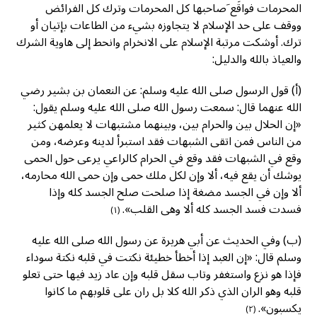
المحرمات فواقَع َصاحبها كل المحرمات وترك كل الفرائض
ووقف على حد الإسلام لا يتجاوزه بشيء من الطاعات بإتيان أو
ترك. أوشكت مرتبة الإسلام على الانخرام وانحط إلى هاوية الشرك
والعياذ بالله والدليل:
(أ) قول الرسول صلى الله عليه وسلم: عن النعمان بن بشير رضي
الله عنهما قال: سمعت رسول الله صلى الله عليه وسلم يقول:
«إن الحلال بين والحرام بين، وبينهما مشتبهات لا يعلمهن كثير
من الناس فمن اتقى الشبهات فقد استبرأ لدينه وعرضه، ومن
وقع في الشبهات فقد وقع في الحرام كالراعي يرعى حول الحمى
يوشك أن يقع فيه، ألا وإن لكل ملك حمى وإن حمى الله محارمه،
ألا وإن في الجسد مضغة إذا صلحت صلح الجسد كله وإذا
فسدت فسد الجسد كله ألا وهى القلب».
(١)
(ب) وفي الحديث عن أبي هريرة عن رسول الله صلى الله عليه
وسلم قال: «إن العبد إذا أخطأ خطيئة نكتت في قلبه نكتة سوداء
فإذا هو نزع واستغفر وتاب سقل قلبه وإن عاد زيد فيها حتى تعلو
قلبه وهو الران الذي ذكر الله كلا بل ران على قلوبهم ما كانوا
يكسبون».
(٢)