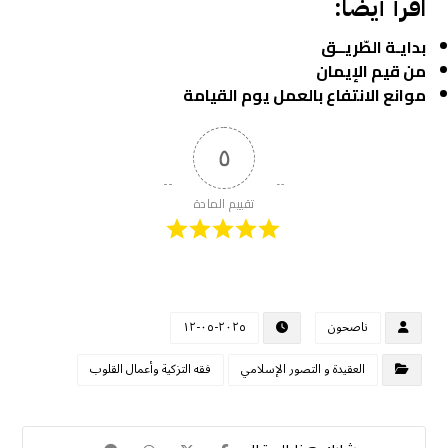
اقرأ أيضا:
بدايـة الطّريــق
من قيم الإيمان
موانع الانتفاع بالعمل يوم القيامة
٥
تقييم المادة
ناصحون
٢٠٢٥-٠٥-١٢
العقيدة و التصور الإسلامي
فقه التزكية وأعمال القلوب