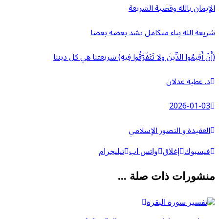
الإيمان بالله وقضية الشريعة
شريعة الله بناء متكامل يشد بعضه بعضا
(أَنْ أَقِيمُوا الدِّينَ ولا تَتَفَرَّقُوا فِيهِ) شريعتنا هي كل ديننا
د. عطية عدلان
2026-01-03
العقيدة و التصور الإسلامي
فيسبوك
إغلاق
واتس اب
تيليجرام
منشورات ذات صلة ...