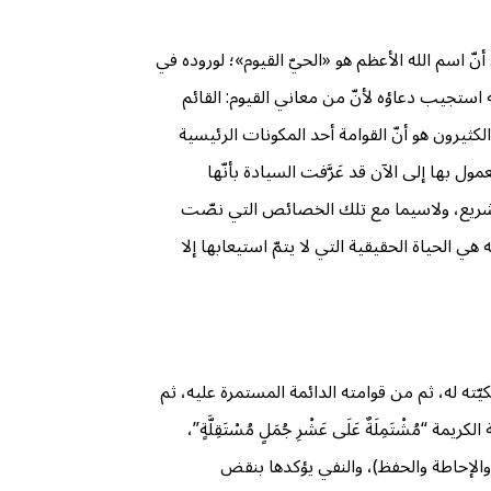
ا، وهو يعني أنّ اسم الله الأعظم هو «الحيّ القيوم»؛ لوروده في
ْقَيُّومِ)، فمن دعا به استجيب دعاؤه لأنّ من معاني القيوم: القائم
الكثيرون هو أنّ القوامة أحد المكونات الرئيسية
مول بها إلى الآن قد عَرَّفت السيادة بأنّها
 بالتشريع، ولاسيما مع تلك الخصائص التي نصّت
ي الحياة الحقيقية التي لا يتمّ استيعابها إلا
ته له، ثم من قوامته الدائمة المستمرة عليه، ثم
شْتَمِلَةٌ عَلَى عَشْرِ جُمَلٍ مُسْتَقِلَّةٍ”،
 والإحاطة والحفظ)، والنفي يؤكدها بنقض