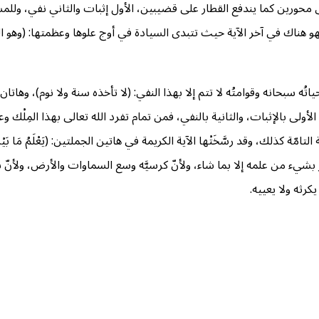
رين كما يندفع القطار على قضيبين، الأول إثبات والثاني نفي، وللمسار إقلاع
ء فهو هناك في آخر الآية حيث تتبدى السيادة في أوج علوها وعظمتها: (وهو ا
ه سبحانه وقوامتُه لا تتم إلا بهذا النفي: (لا تأخذه سنة ولا نوم)، وهاتان الجمل
 وحده بلا شريك، الأولى بالإثبات، والثانية بالنفي، فمن تمام تفرد الله تعالى بهذا ال
 كذلك، وقد رسَّخَتْها الآية الكريمة في هاتين الجملتين: (يَعْلَمُ مَا بَيْنَ أَيْدِيهِ
ظفر بشيء من علمه إلا بما شاء، ولأنّ كرسيَّه وسع السماوات والأرض، ولأنّ 
كرثه ولا يعييه.