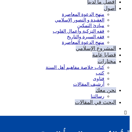
أفضل ما لدينا
أصول
منهج الدعوة المعاصرة
العقيدة و التصور الإسلامي
مبادئ التمكين
فقه التزكية وأعمال القلوب
فقه السيرة والتاريخ
منهج الدعوة المعاصرة
المشروع الإسلامي
قضايا عامة
مختارات
كتاب خلاصة مفاهيم أهل السنة
كتب
فتاوى
أرشيف المقالات
نحن معك
رسالتنا
البحث في المقالات