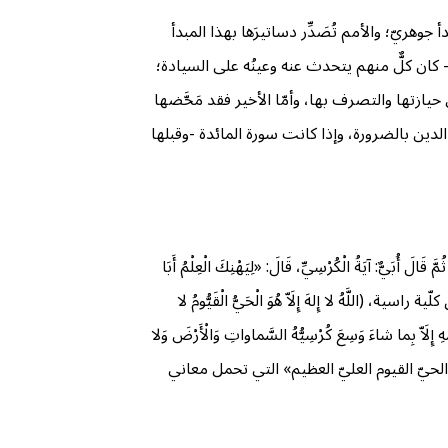
هريّ؛ والأمم تُصَدِّر دساتيرَها بهذا المبدأ
 كان كلٌّ منهم يتحدث عنه وعينُه على السيادة؛
يازتها والتصرف بها، وأمّا الأخير فقد مَحَّضها
لدين بالضرورة، وإذا كانت سورة المائدة -وقبلها
َالَ أُبَيٌّ: آيَةُ الْكُرْسِيِّ، قَالَ: «لِيَهْنِكَ الْعِلْمُ أَبَا
ُ لا إِلهَ إِلَاّ هُوَ ‌الْحَيُّ ‌الْقَيُّومُ ‌لا
مِهِ إِلَاّ بِما شاءَ وَسِعَ كُرْسِيُّهُ السَّماواتِ وَالْأَرْضَ وَلا
نى «الحيّ القيوم العليّ العظيم» التي تحمل معاني