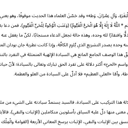
سُوَرٍ ثَلَاثٍ: الْبَقَرَةِ، وَآلِ عِمْرَانَ، وَطه» وقد حَسّنَ العلماء هذا الحديث موقوفً
َوْمٌ) (الم * اللَّهُ لَا إِلَٰهَ إِلَّا هُوَ الْحَيُّ الْقَيُّومُ) (وَعَنَتِ الْوُجُوهُ لِلْحَيِّ ال
ا وافتقارًا لله وحده، وهذه حالة تجعل الدعاء مستجابًا، لكنّ ما يغفل عنه 
نه وحده يصدر التشريع الذي يُلزِم الكافّة، وإذا كانت نظرية جان بودان المع
تستحقّ هذا الوصف الجامع المانع هي السيادة الإلهية المتمثلة في التفرد
سم «الحيّ» أكثر دلالة على تفرد الحق تبارك وتعالى بالسيادة؛ لأنّ حياته ه
ة، وأمّا «العلي العظيم» فلا أدلّ على السيادة من العلو والعظمة.
لة هذا التركيب على السيادة، فالسيد يستمدّ سيادته على الشيء من ملكيّ
منها دلّ عليه السياق بأسلوبين متكاملين (الإثبات والنفي)، فالآية الكريمة “مُ
بين الإثبات والنفي، الإثبات يرسخ المعاني الأربعة (القوامة والْمِلْك