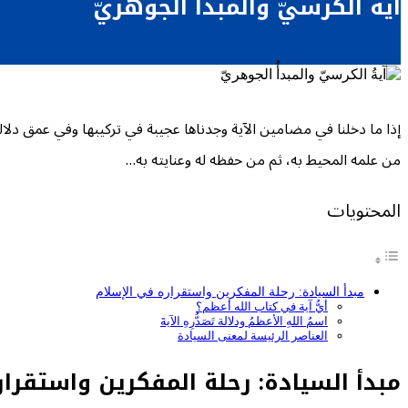
آيةُ الكرسيّ والمبدأُ الجوهريّ
إذا ما دخلنا في مضامين الآية وجدناها عجيبة في تركيبها وفي عمق دلال
من علمه المحيط به، ثم من حفظه له وعنايته به…
المحتويات
مبدأ السيادة: رحلة المفكرين واستقراره في الإسلام
أيُّ آية في كتاب الله أعظم؟
اسمُ اللهِ الأعظمُ ودلالة تَصَدُّرِهِ الآيةَ
العناصر الرئيسة لمعنى السيادة
مبدأ السيادة: رحلة المفكرين واستقرار