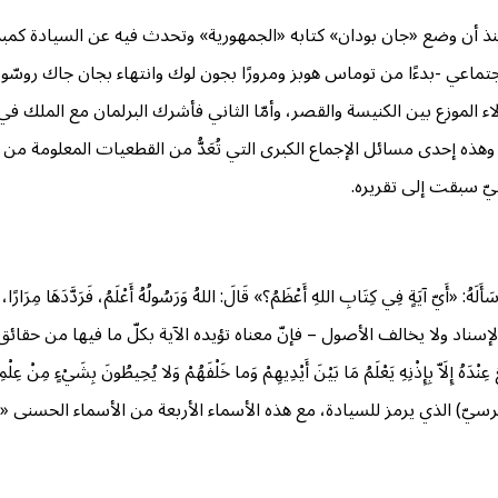
نذ أن وضع «جان بودان» كتابه «الجمهورية» وتحدث فيه عن السيادة كمبدأ جو
تماعي -بدءًا من توماس هوبز ومرورًا بجون لوك وانتهاء بجان جاك روسّو-
 الموزع بين الكنيسة والقصر، وأمّا الثاني فأشرك البرلمان مع الملك في ح
وهذه إحدى مسائل الإجماع الكبرى التي تُعَدُّ من القطعيات المعلومة من ا
رسيّ سبقت إلى تقريره.
يّ ‌آيَةٍ ‌فِي ‌كِتَابِ ‌اللهِ ‌أَعْظَمُ؟» قَالَ: اللهُ وَرَسُولُهُ أَعْلَمُ، فَرَدَّدَهَا مِرَارًا، ثُمَّ ق
 يخالف الأصول – فإنّ معناه تؤيده الآية بكلّ ما فيها من حقائق كلّية راسية، (اللَّه
دَهُ إِلَاّ بِإِذْنِهِ يَعْلَمُ مَا بَيْنَ أَيْدِيهِمْ وَما خَلْفَهُمْ وَلا يُحِيطُونَ بِشَيْءٍ مِنْ عِلْ
برز فيها (الكرسيّ) الذي يرمز للسيادة، مع هذه الأسماء الأربعة من الأسماء الحس