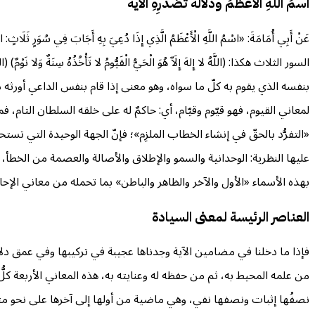
اسمُ اللهِ الأعظمُ ودلالة تَصَدُّرِهِ الآيةَ
عَنْ أَبِي أُمَامَةَ: «اسْمُ اللَّهِ الْأَعْظَمُ الَّذِي إِذَا دُعِيَ بِهِ أَجَابَ فِي 
السور الثلاث هكذا: (اللَّهُ لا إِلهَ إِلَاّ هُوَ ‌الْحَيُّ ‌الْقَيُّومُ ‌لا ‌تَأْخُذُهُ سِنَةٌ وَلا ن
بنفسه الذي يقوم به كلّ ما سواه، وهو معنى إذا قام بنفس الداعي أورثه ذلًّ
لمعاني القيوم، فهو قيّوم وقيّام، أي: حاكمٌ له على خلقه السلطان التام، فم
«التفرُّد بالحقّ في إنشاء الخطاب الملزِم»؛ فإنّ الجهة الوحيدة التي 
عليها النظرية: الوحدانية والسمو والإطلاق والأصالة والعصمة من الخطأ، وا
بهذه الأسماء «الأول والآخر والظاهر والباطن» بما تحمله من معاني الإحاط
العناصر الرئيسة لمعنى السيادة
فإذا ما دخلنا في مضامين الآية وجدناها عجيبة في تركيبها وفي عمق دلا
من علمه المحيط به، ثم من حفظه له وعنايته به، هذه المعاني الأربعة كلُّ معنى 
نصفُها إثبات ونصفها نفي، وهي ماضية من أولها إلى آخرها على نحو متسق 