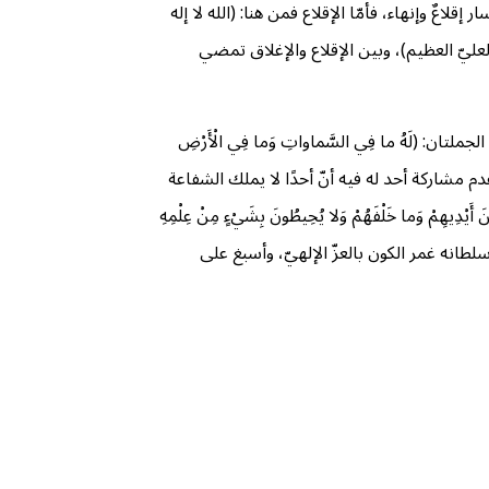
ٌ وإنهاء، فأمّا الإقلاع فمن هنا: (الله لا إله
لعليّ العظيم)، وبين الإقلاع والإغلاق تمضي
تان: (لَهُ ما فِي السَّماواتِ وَما فِي الْأَرْضِ
مِلْك وعدم مشاركة أحد له فيه أنّ أحدًا لا يملك الشفاعة
مْ وَما خَلْفَهُمْ وَلا يُحِيطُونَ بِشَيْءٍ مِنْ عِلْمِهِ
سلطانه غمر الكون بالعزّ الإلهيّ، وأسبغ على