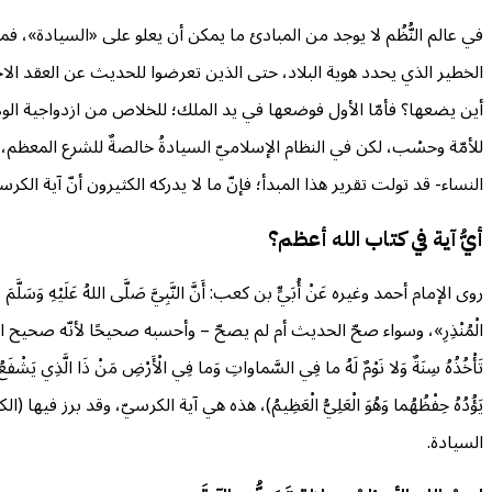
في عالم النُّظُم لا يوجد من المبادئ ما يمكن أن يعلو على «السيادة»، فم
الخطير الذي يحدد هوية البلاد، حتى الذين تعرضوا للحديث عن العقد الاج
أين يضعها؟ فأمّا الأول فوضعها في يد الملك؛ للخلاص من ازدواجية الولاء
للأمّة وحسْب، لكن في النظام الإسلاميّ السيادةُ خالصةٌ للشرع المعظم، 
النساء- قد تولت تقرير هذا المبدأ؛ فإنّ ما لا يدركه الكثيرون أنّ آية الك
أيُّ آية في كتاب الله أعظم؟
روى الإمام أحمد وغيره عَنْ أُبَيٍّ بن كعب: أَنَّ النَّبِيَّ صَلَّى اللهُ عَلَيْهِ وَسَلَّمَ سَأَلَهُ: «‌أَ
الْمُنْذِرِ»، وسواء صحّ الحديث أم لم يصحّ – وأحسبه صحيحًا لأنّه صحيح الإسناد ولا
‌تَأْخُذُهُ سِنَةٌ وَلا نَوْمٌ لَهُ ما فِي السَّماواتِ وَما فِي الْأَرْضِ مَنْ ذَا الَّذِي يَشْفَعُ عِنْ
يَؤُدُهُ حِفْظُهُما وَهُوَ الْعَلِيُّ الْعَظِيمُ)، هذه هي آية الكرسيّ، وقد 
السيادة.