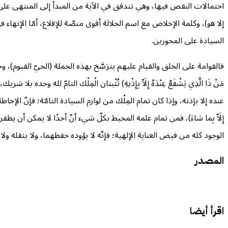
احتمالات النقص فيها، وهي تتدفق في الآية من المبدأ إلى المنتهى على محو
إلا هو)، وكلمة الإخلاص مع اسم الجلالة أقوى منصّة للإقلاع، أمّا الإنها
السيادة على المحورين.
فالقوامة على الخلق والقيام عليهم يترَسَّخ بهذه الجملة (الحيّ القيوم)، وحياتُ
مَنْ ذَا الَّذِي يَشْفَعُ عِنْدَهُ إِلَاّ بِإِذْنِهِ) تُثْبتان الْمِلْك التامّ لله
عنده إلا بإذنه، وإذا كان تمام المِلْك من لوازم السيادة التامّة؛ فإنّ الإحاطة التامّة
إِلَاّ بِما شاءَ)، فمن تمام علمه المحيط بكلّ شيء أنّ أحدًا لا يمكن أن ي
الوجود كله من فيض العناية الإلهية؛ فإنّه لا يؤوده حفظهما، ولا يثقله ولا ي
المصدر
اقرأ أيضا