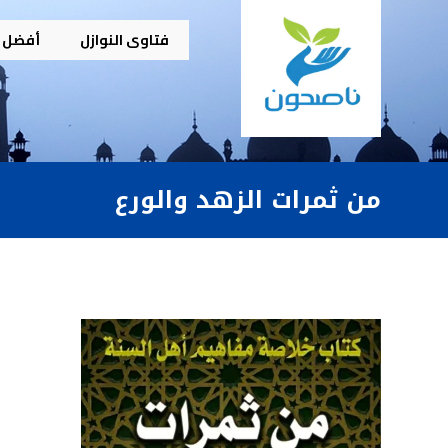
فتاوى النوازل
أفضل م
من ثمرات الزهد والورع