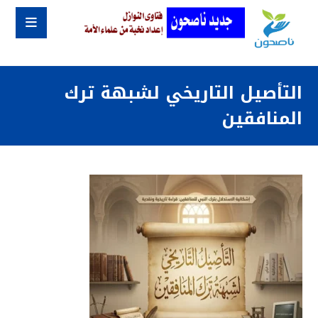
التأصيل التاريخي لشبهة ترك
المنافقين