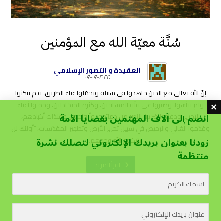
سُنَّة معيّة الله مع المؤمنين
العقيدة و التصور الإسلامي
٢٠٢٥-٠٩-٠٩
إنّ الله تعالى مع الذين جاهدوا في سبيله وتحمّلوا عناء الطريق، فلم ينكثوا
ولم ييأسوا، وصبروا على قلّة المساندين، وكثرة المتخاذلين، وحملوا أعباء
انضم إلى آلاف المهتمين بقضايا الأمة
التحرير، ودفعوا ضريبة النصر من دمائهم، وأرواحهم، وفلذات أكبادهم،
وقدّموا الغالي والرخيص في سبيل تحرير الأرض وتطهير المقدّسات، “أولئك لن
زودنا بعنوان بريدك الإلكتروني لتصلك نشرة
يتركهم اللّه وحدهم... ...
منتظمة
اقرأ المزيد