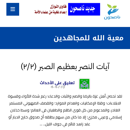
معية الله للمجاهدين
آيات النصر بعظيم الصبر (٢/٢)
تعليق على الأحداث
٢٠٢٥-٠٩-٠٩
لقد تحصن أهل غزة بالرضا والصبر والثبات والدعاء؛ رغم شدة اللأواء وقسوة
الابتلاءات؛ وقلة الإمكانيات وانعدام الموارد؛ والقصف الصهيوني المستمر
الغادر، والمدعوم من كل قوى الظلم والطغيان في العالم؛ وسط خذلان
إسلامي وعربي مخزي؛ إلا ما كان من سهم يطلقه أخ صدوق خارج الديار أو
عابد زاهد قائم في جوف الليل.. ...