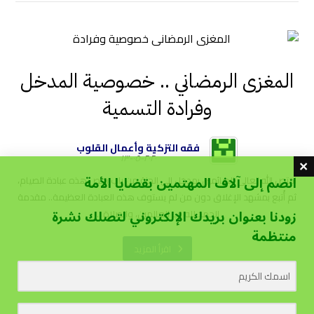
المغزى الرمضاني .. خصوصية المدخل
وفرادة التسمية
فقه التزكية وأعمال القلوب
٢٠٢٠-٠٥-١٣
انضم إلى آلاف المهتمين بقضايا الأمة
اختص الله تعالى الصائمين بمدخل الى الجنة من باب يخص هذه عبادة الصيام،
ثم أُتبع بمشهد الإغلاق دون من لم يستوف هذه العبادة العظيمة.. مقدمة
زودنا بعنوان بريدك الإلكتروني لتصلك نشرة
الحمد لله رب العالمين، والصلاة ...
منتظمة
اقرأ المزيد