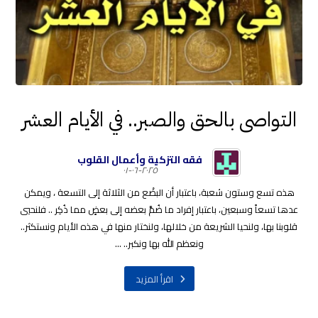
التواصى بالحق والصبر.. في الأيام العشر
فقه التزكية وأعمال القلوب
٢٠٢٥-٠٦-٠١
هذه تسع وستون شعبة، باعتبار أن البضْع من الثلاثة إلى التسعة ، ويمكن
عدها تسعاً وسبعين، باعتبار إفراد ما ضُمَّ بعضه إلى بعضٍ مما ذُكِر .. فلنحيي
قلوبنا بها، ولنحيا الشريعة من خلالها، ولنختار منها في هذه الأيام ونستكثر..
ونعظم الله بها ونكبر.. ...
اقرأ المزيد