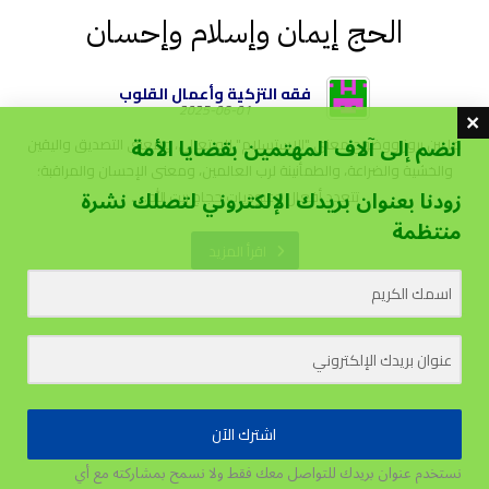
الحج إيمان وإسلام وإحسان
فقه التزكية وأعمال القلوب
2025-06-01
انضم إلى آلاف المهتمين بقضايا الأمة
ما بين بروز ووضوح معنى "الاستسلام" لله تعالى، ومعنى التصديق واليقين
والخشية والضراعة، والطمأنينة لرب العالمين، ومعنى الإحسان والمراقبة؛
زودنا بعنوان بريدك الإلكتروني لتصلك نشرة
تتعدد أفعال وعبوديات حجاج بيت الله. ...
منتظمة
اقرأ المزيد
اشترك الآن
نستخدم عنوان بريدك للتواصل معك فقط ولا نسمح بمشاركته مع أي