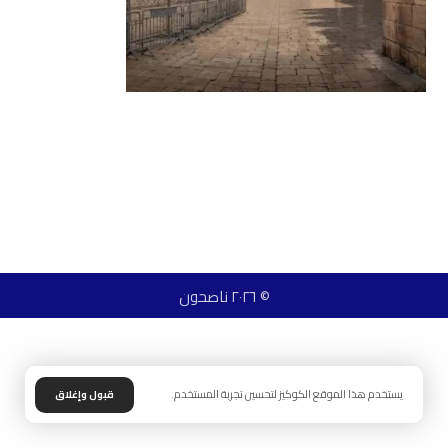
© ٢٠٢٦ ناصحون
يستخدم هذا الموقع الكوكيز لتحسين تجربة المستخدم.
قبول وإغلاق