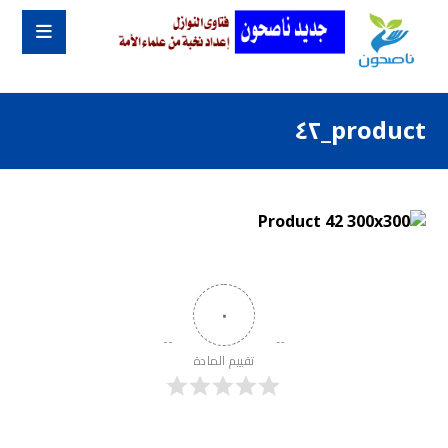
product_٤٢
٠
تقييم المادة