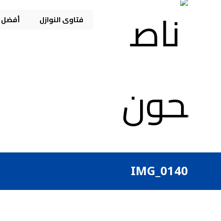
فتاوى النوازل
أفضل م
IMG_0140