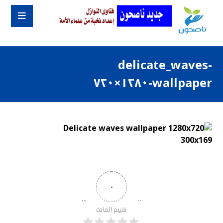
delicate_waves-
wallpaper-١٢٨٠×٧٢٠
٠
تقييم المادة