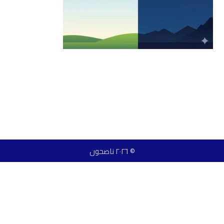
© ٢٠٢٦ ناصحون