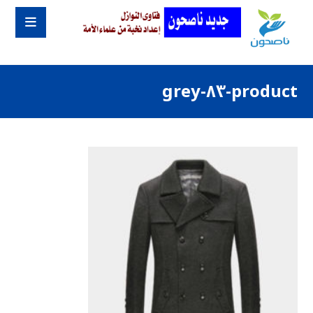
product-٨٣-grey