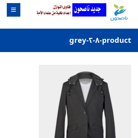
product-٨-٢-grey