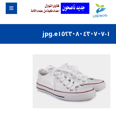
١-e١٥٢٣٠٨٠٤٣٠٧٠٧.jpg