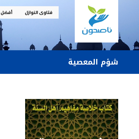
فتاوى النوازل
أفضل م
شؤم المعصية