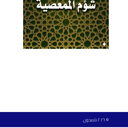
© ٢٠٢٦ ناصحون