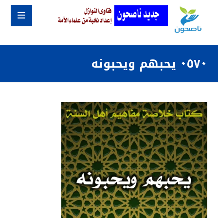
٠٥٧٠ يحبهم ويحبونه