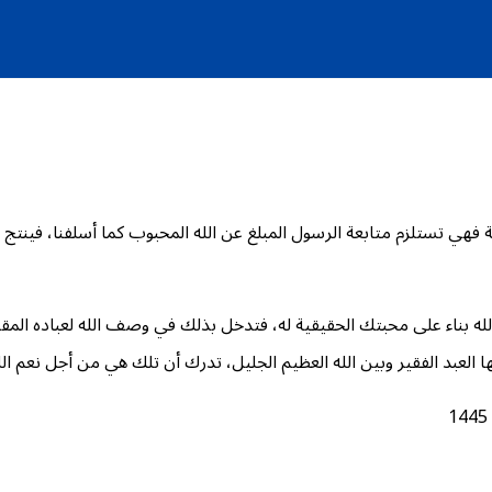
ة فهي تستلزم متابعة الرسول المبلغ عن الله المحبوب كما أسلفنا، فينتج
لى محبتك الحقيقية له، فتدخل بذلك في وصف الله لعباده المقربين: (فَسَوۡفَ يَأۡتِ
العبد الفقير وبين الله العظيم الجليل، تدرك أن تلك هي من أجل نعم الله 