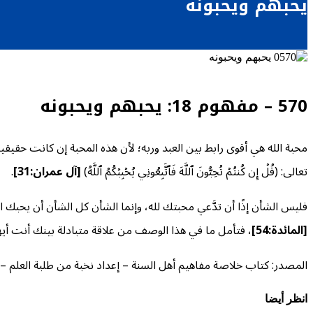
يحبهم ويحبونه
570 – مفهوم 18: يحبهم ويحبونه
محبة الله هي أقوى رابط بين العبد وربه؛ لأن هذه المحبة إن كانت حقيقي
تعالى: (قُلۡ إِن كُنتُمۡ تُحِبُّونَ ٱللَّهَ فَٱتَّبِعُونِي يُحۡبِبۡكُمُ ٱللَّهُ)
[
آل عمران:31]
.
فليس الشأن إذًا أن تدَّعي محبتك لله، وإنما الشأن كل الشأن أن يحبك الله بناء ع
[
المائدة:54]
، فتأمل ما في هذا الوصف من علاقة متبادلة بينك أنت أيها 
المصدر: كتاب خلاصة مفاهيم أهل السنة – إعداد نخبة من طلبة العلم – 1445
انظر أيضا