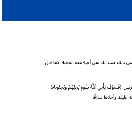
 عن ذلك حب الله لمن أحبه هذه المحبة؛ كما قال
ي ٱللَّهُ بِقَوۡمٖ يُحِبُّهُمۡ وَيُحِبُّونَهُۥٓ)
عليك وأحلاها مذاقًا.