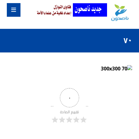
٧٠
٠
تقييم المادة