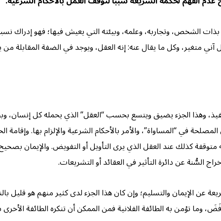
عدم الفهم لحكمة الشريعة سبباً لتوقف العمل بالأحكام الشرعية.
ر بذات الشخص، وتجاربه، وعلمه، وبيئته التي يعيش فيها؛ فهو إدراك نسبيٌّ ف
آني متغير، وكل ما يقال عنه: إنه العقل، ويوجد في الضفة المقابلة من ي
للتنفيذ، وهذا الجزء يضيق ويتسع بحسب “العقل” الذي يحمله كل إنسان، وب
لمصلحة في “المساواة”، والأمر بالأحكام الشرعية والإلزام بها. وإقامة ا
 متوقفة كذلك عند العقل الذي يرى التأويل أو التفويض. والإيمان بصحي
خراج السُّنة عن دائرة التأثير في العقائد أو التشريعات.
عن الإيمان والتسليم؛ وإن كان هذا الجزء لدى كثير منهم هو قليل بالنسبة
يُرفَضَ، وما تؤمن به الطائفة الفلانية فمن الممكن أن تنكره الطائفة الأ