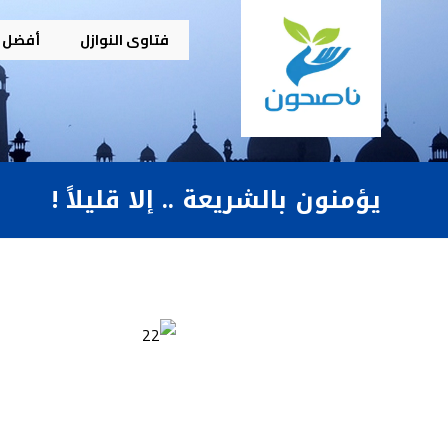
فتاوى النوازل
أفضل م
يؤمنون بالشريعة .. إلا قليلاً !