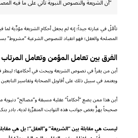
“أن الشريعة والنصوص النبوية تأتي على ما فيه المصل
تأمَّلْ في عبارته جيداً؛ إنه لم يجعل أحكام الشريعة مؤدِّية ل
المصلحة والعقل؛ فهو انقياد للنصوص الشرعية “مشروط” بسلا
الفرق بين تعامل المؤمن وتعامل المرتاب
أين من يقرأ في نصوص الشريعة ويبحث في أحكامها؛ لينظر في م
ويعتمد في سبيل ذلك على أقاويل الصحابة وتفاسير التابعين وم
أين هذا ممن يضع “أحكاماً” عقلية مسبقة و”مصالح” دنيوية معيَّ
صحيحاً يهزُّ بعض جوانب هذه الثوابت المتقرِّرة لديه، بادر بتكــذ
ليست هي مقابلة بين “الشريعة” و”العقل”؛ بل هي مقابلة 