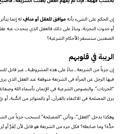
بحسب فَهْمِه، فإذا لم يفهم العقل بطلت الشريعة؛ فأصبح 
إن الحكم على الشيء بأنه
موافق للعقل أو منافٍ
له إنما يتأث
أو حدوث التجربة، وبناءً على ذلك فالعقل الذي يتحدث عنه عقل 
الضفتين ستستقر الأحكام الشرعية؟
الريبة في قلوبهم
إن جزءاً من الشريعة ـ بناءً على هذه المشروطية ـ غير قابل 
فيها الرجل عن المرأة في الشريعة متوقفة عند العقل الذي يرى ا
“الحريات”. والنصوص الشرعية في الإيمان بأسماء الله وصفاته
يرى المصلحة في الاكتفاء بالقرآن، أو بالمتواتر من السُّنة، أو بإ
وهكذا يدخل “العقل”، وتأتي “المصلحة” لتسحب جزءاً من الشريعة 
حدُّه؟ وما ضابطه؟ فكل جزء من الشريعة هو قابل لأن يُقَرَّ أو 