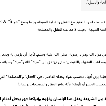
حة والعقل”.
ما فيه مصلحة، وما يتفق مع العقل والفطرة السوية، وإنما وضع “شرطاً” للأ
مة النتيجة؛ بحيث لا تخالف
العقل
والمصلحة.
راد الله ومراد رسوله، صلى الله عليه وسلم، لأجل أن يؤمنَ به ويعملَ
ذاهب الفقهاء واللغويين؛ حتى يهتدي إلى “مراد” الله و”مراد” رسوله، ص
نة يرى أنها ـ بحسب هواه وعقله القاصر ـ هي “العقل” و”المصلحة” التي لا ت
يــب الخبــر أو تأويله؛ لأنه ينافر العقل والمصلحة ـ بزعمه..!
بين الشريعة وعقل هذا الإنسان وفَهْمِه وإدراكه؛ فهو يجعل أحكام