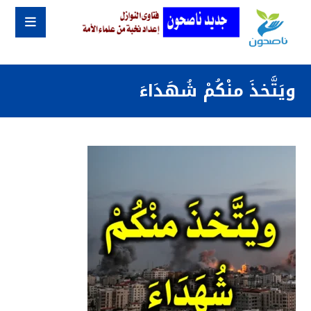
ويَتَّخذَ منْكُمْ شُهَدَاءَ