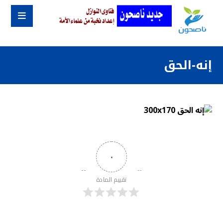
إنه-الحق
٠
تقييم المادة