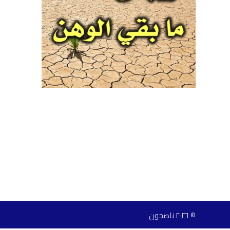
© ٢٠٢٦ ناصحون