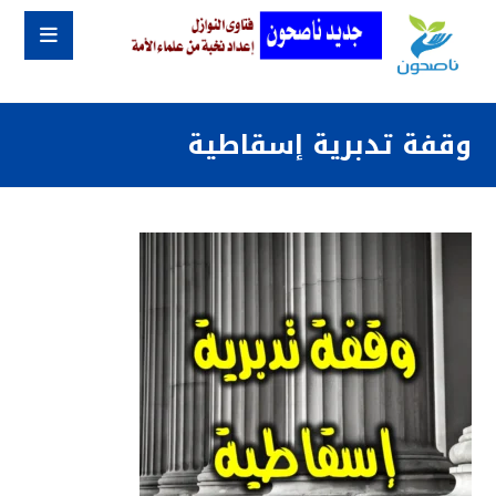
وقفة تدبرية إسقاطية