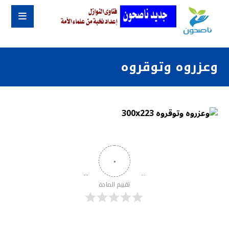
وعزروه وتوقروه
٠
تقييم المادة