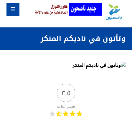
وتأتون في ناديكم المنكر
٣.٥
تقييم المادة