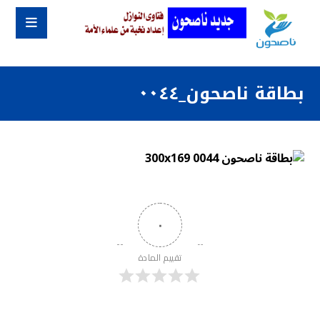
بطاقة ناصحون_٠٠٤٤
٠
تقييم المادة