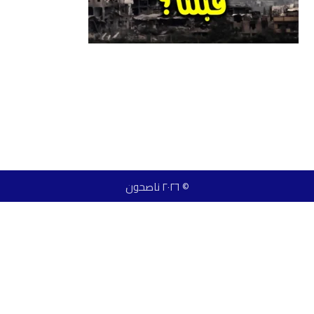
© ٢٠٢٦ ناصحون