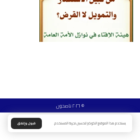
© ٢٠٢٦ ناصحون
يستخدم هذا الموقع الكوكيز لتحسين تجربة المستخدم.
قبول وإغلاق