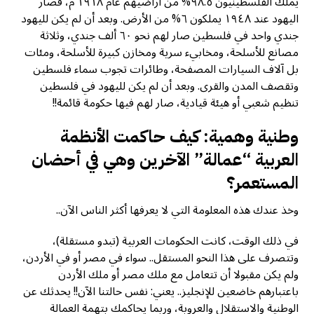
يملك الفلسطينيون ٩٨.٥% من أراضيهم عام ١٩١٨ م، فصار
اليهود عند ١٩٤٨ يملكون ٦% من الأرض. وبعد أن لم يكن لليهود
جندي واحد في فلسطين صار لهم نحو ٦٠ ألف جندي، وثلاثة
مصانع للأسلحة، ومخابيء سرية ومخازن كبيرة للأسلحة، ومئات
بل آلاف السيارات المصفحة، وطائرات تجوب سماء فلسطين
وتقصف المدن والقرى. وبعد أن لم يكن لليهود في فلسطين
تنظيم شعبي أو هيئة قيادية، صار لهم فيها حكومة قائمة!!
وطنية وهمية: كيف حاكمت الأنظمة
العربية “عمالة” الآخرين وهي في أحضان
المستعمر؟
وخذ عندك هذه المعلومة التي لا يعرفها أكثر الناس الآن..
في ذلك الوقت، كانت الحكومات العربية (تبدو مستقلة)،
وتتصرف على هذا النحو المستقل.. سواء في مصر أو في الأردن،
ولم يكن مقبولا أن تتعامل مع ملك مصر أو ملك الأردن
باعتبارهم خاضعين للإنجليز.. يعني: نفس حالتنا الآن!! يحدثك عن
الوطنية والاستقلال والعروبة، وربما يحاكمك بتهمة العمالة