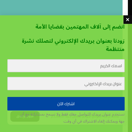
انضم إلى آلاف المهتمين بقضايا الأمة
زودنا بعنوان بريدك الإلكتروني لتصلك نشرة
منتظمة
اشترك الآن
نستخدم عنوان بريدك للتواصل معك فقط ولا نسمح بمشاركته مع أي
يستخدم هذا الموقع الكوكيز لتحسين تجربة المستخدم.
قبول وإغلاق
جهة
ويمكنك إلغاء الاشتراك في أي وقت