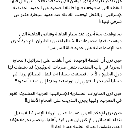
هل تتذكر تغريدة إيدي كوهين التي صدقت فعلا والتي قال فيها:
النقطة التي ستتوقف فيها قافلة الصمود هي الحدود الحقيقية
لإسرائيل.. وبالفعل توقفت القافلة عند حدود سيطرة حفتر في
شرقي ليبيا؟!
ثم توقفت مرة أخرى عند مطار القاهرة وفنادق القاهرة التي
دوهمت فيها مجموعات النشطاء الآتين بالطيران.. ثم مرة أخرى
عند الإسماعيلية على حدود قناة السويس!!
حين ترى أن النقطة الوحيدة التي أغلقت على إسرائيل (التجارة
البحرية في باب المندب، بفعل ضربات الحوثيين) قد نشطت لها
دول الخليج والأردن فصنعت مسارا آخر لنقل البضائع بريا.. ثم
مسارا آخر بحريا ينتهي إلى بورسعيد ومنها إلى ميناء أسدود!!
حين ترى المناورات العسكرية الإسرائيلية العربية المشتركة تقوم
في المغرب، وفيها يجري التدريب على اقتحام الأنفاق!!
حين ترى الإعلام العربي عموما يتبنى الرواية الإسرائيلية وينزل
بثقله الفضائي والإلكتروني على غزة وأهلها.. ويصير نجومه هؤلاء
الذين يقولون الخيانة العلنية جهارا نهارا!!