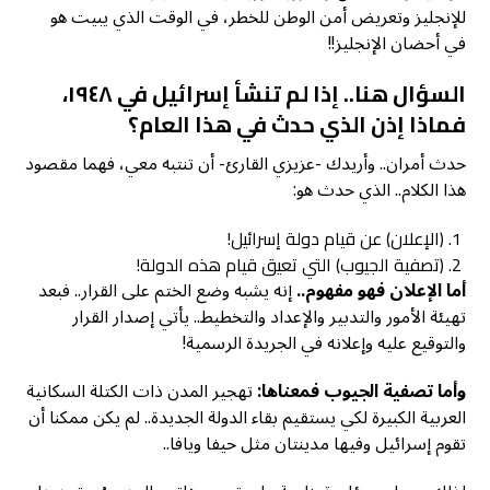
للإنجليز وتعريض أمن الوطن للخطر، في الوقت الذي يبيت هو
في أحضان الإنجليز!!
السؤال هنا.. إذا لم تنشأ إسرائيل في ١٩٤٨،
فماذا إذن الذي حدث في هذا العام؟
حدث أمران.. وأريدك -عزيزي القارئ- أن تنتبه معي، فهما مقصود
هذا الكلام.. الذي حدث هو:
(الإعلان) عن قيام دولة إسرائيل!
(تصفية الجيوب) التي تعيق قيام هذه الدولة!
أما الإعلان فهو مفهوم..
إنه يشبه وضع الختم على القرار.. فبعد
تهيئة الأمور والتدبير والإعداد والتخطيط.. يأتي إصدار القرار
والتوقيع عليه وإعلانه في الجريدة الرسمية!
وأما تصفية الجيوب فمعناها:
تهجير المدن ذات الكتلة السكانية
العربية الكبيرة لكي يستقيم بقاء الدولة الجديدة.. لم يكن ممكنا أن
تقوم إسرائيل وفيها مدينتان مثل حيفا ويافا..