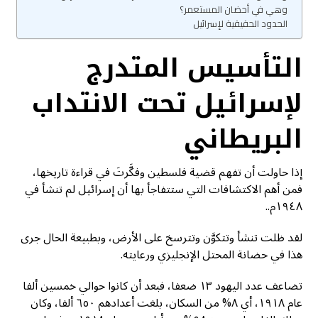
وهي في أحضان المستعمر؟
الحدود الحقيقية لإسرائيل
التأسيس المتدرج
لإسرائيل تحت الانتداب
البريطاني
إذا حاولت أن تفهم قضية فلسطين وفكَّرتَ في قراءة تاريخها،
فمن أهم الاكتشافات التي ستتفاجأ بها أن إسرائيل لم تنشأ في
١٩٤٨م..
لقد ظلت تنشأ وتتكوَّن وتترسخ على الأرض، وبطبيعة الحال جرى
هذا في حضانة المحتل الإنجليزي ورعايته.
تضاعف عدد اليهود ١٣ ضعفا، فبعد أن كانوا حوالي خمسين ألفا
عام ١٩١٨، أي ٨% من السكان، بلغت أعدادهم ٦٥٠ ألفا، وكان