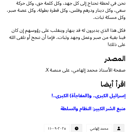
نحن في لحظة تحتاج إلى كل جهد، وكل كلمة حق، وكل حركة
سعي، وكل دينار ودرهم وفلس، وكل قطرة بطولة، وكل عضة صبر،
وكل مسكة ثبات..
فكل هذا الذي يدبرون له قد ينهار وينقلب على رؤوسهم إن كان
فينا بقية من صبر وعمل وجهد وثبات.. فإما أن ننجح أو نلقى الله
على ذلك!
المصدر
صفحة الأستاذ محمد إلهامي، على منصة X.
اقرأ أيضا
إسرائيل الكبرى.. و(المفاجأة) الكبرى..!
منبع الشر الكبير: النظام والسلطة
محمد إلهامي
٢٠٢٥-٠٩-١١