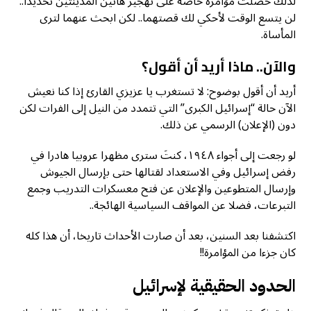
لذلك حصلت مؤامرة خاصة على تهجير هاتين المدينتيْن تحديدا..
لن يتسع الوقت لأحكي لك قصتهما.. لكن ابحث عنهما لترى
المأساة.
والآن.. ماذا أريد أن أقول؟
أريد أن أقول بوضوح: لا تستغرب يا عزيزي القارئ إذا كنا نعيش
الآن حالة “إسرائيل الكبرى” التي تتمدد من النيل إلى الفرات لكن
دون (الإعلان) الرسمي عن ذلك.
لو رجعت إلى أجواء ١٩٤٨، كنتَ سترى مظهرا عروبيا هادرا في
رفض إسرائيل وفي الاستعداد لقتالها حتى بإرسال الجيوش
وإرسال المتطوعين والإعلان عن فتح معسكرات التدريب وجمع
التبرعات، فضلا عن المواقف السياسية الهائجة..
اكتشفنا بعد السنين، بعد أن صارت الأحداث تاريخا، أن هذا كله
كان جزءا من المؤامرة!!
الحدود الحقيقية لإسرائيل