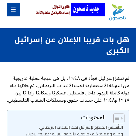
هل بات قريبا الإعلان عن إسرائيل
الكبرى
لم تنشإ إسرائيل فجأة في ١٩٤٨، بل هي نتيجة عملية تدريجية
من التهيئة الاستعمارية تحت الانتداب البريطاني، تم خلالها بناء
دولة كاملة لليهود داخل فلسطين عسكريًا وسكانيًا وإداريًا بين
١٩١٨ و١٩٤٨ على حساب حقوق وممتلكات الشعب الفلسطيني.
المحتويات
التأسيس المتدرج لإسرائيل تحت الانتداب البريطاني
وطنية وهمية: كيف حاكمت الأنظمة العربية "عمالة" الآخرين