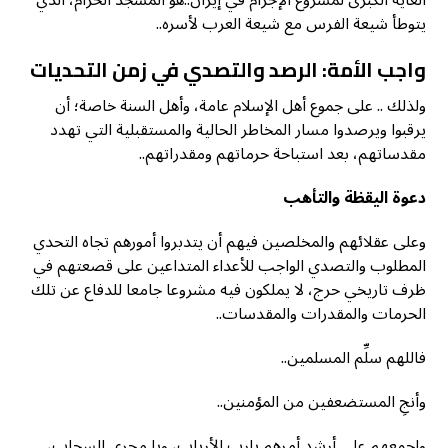
الغاية الكبرى لمشروع الإجرام في إيران..هو المسجد الحرام، الذي
يتوطأ شيعة الفرس مع شيعة العرب لأسره..
واجب الأمة: الرصد والتصدي في زمن التحديات
ولذلك .. على جموع أهل الإسلام عامة، وأهل السنة خاصة؛ أن
يرقبوا ويرصدوا مسار المخاطر الحالية والمستقبلية التي تهدد
مقدساتهم، بعد استباحة حرماتهم ومقدراتهم..
دعوة اليقظة والتأهب
وعلى عقلائهم والمخلصين فيهم أن يتدبروا أمورهم تجاه التحدي
المطلوب والتصدي الواجب للأعداء المتداعين على قصعتهم في
ظرف تاريخي حرج، لا يملكون فيه مشروعا جامعا للدفاع عن تلك
الحرمات والمقدرات والمقدسات..
فاللهم سلِّم المسلمين..
وأنجِ المستضعفين من المؤمنين..
واجمعهم على أرشد أمرهم يارب الأرباب، ويا مجري السحاب،