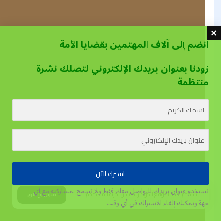
انضم إلى آلاف المهتمين بقضايا الأمة
زودنا بعنوان بريدك الإلكتروني لتصلك نشرة
منتظمة
اشترك الآن
نستخدم عنوان بريدك للتواصل معك فقط ولا نسمح بمشاركته مع أي
يستخدم هذا الموقع الكوكيز لتحسين تجربة المستخدم.
قبول وإغلاق
جهة
ويمكنك إلغاء الاشتراك في أي وقت