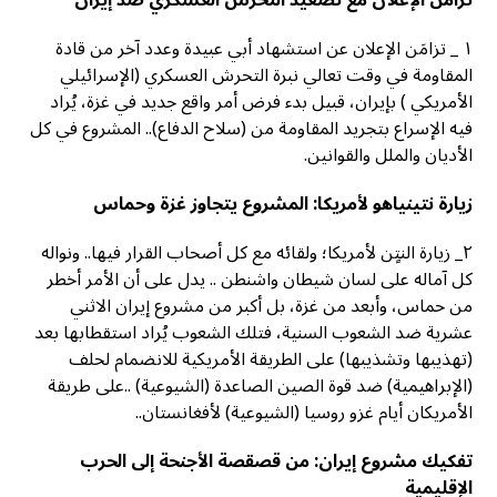
تزامن الإعلان مع تصعيد التحرش العسكري ضد إيران
١ _ تزامَن الإعلان عن استشهاد أبي عبيدة وعدد آخر من قادة
المقاومة في وقت تعالي نبرة التحرش العسكري (الإسرائيلي
الأمريكي ) بإيران، قبيل بدء فرض أمر واقع جديد في غزة، يُراد
فيه الإسراع بتجريد المقاومة من (سلاح الدفاع).. المشروع في كل
الأديان والملل والقوانين.
زيارة نتينياهو لأمريكا: المشروع يتجاوز غزة وحماس
٢_ زيارة النتٍن لأمريكا؛ ولقائه مع كل أصحاب القرار فيها.. ونواله
كل آماله على لسان شيطان واشنطن .. يدل على أن الأمر أخطر
من حماس، وأبعد من غزة، بل أكبر من مشروع إيران الاثني
عشرية ضد الشعوب السنية، فتلك الشعوب يُراد استقطابها بعد
(تهذيبها وتشذيبها) على الطريقة الأمريكية للانضمام لحلف
(الإبراهيمية) ضد قوة الصين الصاعدة (الشيوعية) ..على طريقة
الأمريكان أيام غزو روسيا (الشيوعية) لأفغانستان..
تفكيك مشروع إيران: من قصقصة الأجنحة إلى الحرب
الإقليمية