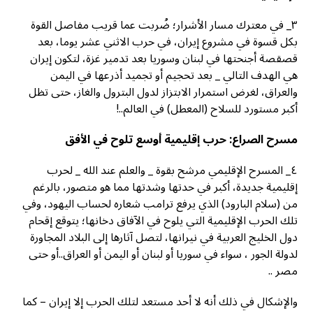
٣_ في معترك مسار الأشرار؛ ضُربت عما قريب مفاصل القوة
بكل قسوة في مشروع إيران، في حرب الاثني عشر يوما، بعد
قصقصة أجنحتها في لبنان وسوريا بعد تدمير غزة، لتكون إيران
هي الهدف التالي _ بعد تحجيم أو تجميد أذرعها في اليمن
والعراق، لغرض استمرار الابتزاز لدول البترول والغاز، حتى تظل
أكبر مستورد للسلاح (المعطل) في العالم..!
مسرح الصراع: حرب إقليمية أوسع تلوح في الأفق
٤_ المسرح الإقليمي مرشح بقوة _ والعلم عند الله _ لحرب
إقليمية جديدة، أكبر في حدتها وشدتها مما هو متصور، بالرغم
من (سلام البارود) الذي يرفع ترامب شعاره لحساب اليهود، وفي
تلك الحرب الإقليمية التي يلوح في الآفاق دخانها؛ يتوقع إقحام
دول الخليج العربية في نيرانها، لتصل آثارها إلى البلاد المجاورة
لدولة الجور ، سواء في سوريا أو لبنان أو اليمن أو العراق..أو حتى
مصر ..
والإشكال في ذلك أنه لا أحد مستعد لتلك الحرب إلا إيران – كما