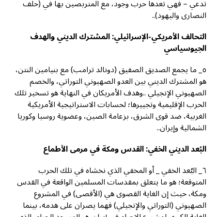
تدعي – فهي تعدها حرب وجود، مع المتربصين بها في (حلف
النصارى واليهود)..
التحالف الأمريكي-الإسرائيلي: المشترك الديني والهدف
الجيوسياسي
٥_ ما يجمع الصديق الصفيق (دونالد ترامب) مع بنيامين النتن،
هو المشترك الديني بين العدو الصهيوني التوراتي، والخصم
الصهيوني الإنجيلي ..وهدف الأمريكان في النهاية هو تسخير تلك
الحرب الإقليمية وتجييرها؛ لحسابات الاستراتيجية الأمريكية
الغربية، ضد قوى الشرق، بزعامة الصين، وعضوية روسيا وكوريا
الشمالية وإيران..
البُعد الديني الخفي: القدس ومكة في مرمى الأطماع
٦_ البُعد الخفي _ أو المخفي الذي نخشاه في تلك الحرب
المتوقعة؛ هو ما يتعلق بمقدسات المسلمين الواقعة في القدس
ومكة، حيث إن الغاية القصوى هي (الأقصى) في المشروع
الصهيوني (التوراتي والإنجيلي) فهما يصران على هدمه، بينما