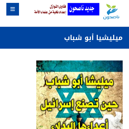
ميليشيا أبو شباب