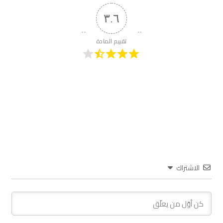
٣.٦
تقييم المادة
الاشتراك