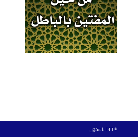
© ٢٠٢٦ ناصحون