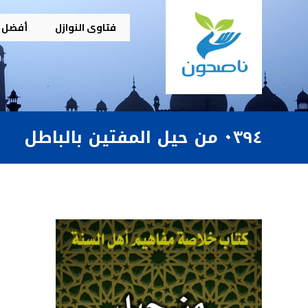
فتاوى النوازل
أفضل م
٠٣٩٤ من حيل المفتين بالباطل