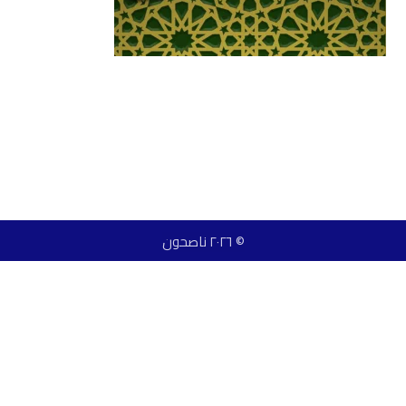
© ٢٠٢٦ ناصحون