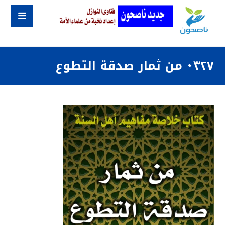
٠٣٢٧ من ثمار صدقة التطوع