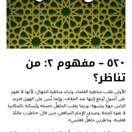
٥٢٠ – مفهوم ٢: من
تناظر؟
الأولى طلب مناظرة العلماء، وترك مناظرة الجهال؛ لأنها لا تقوم
على أصول يُرجع إليها عند الخلاف، وإنما تُبنى على الهوى فتزيد
الناس جهلًا وشبهة، وربما يغلب الجاهلُ خصمَه ويُسكته بالمكابرة
لا بقوة الحجة. وصدق الإمام الشافعي حين قال: «ناظرت عالمًا
فغلبته، وناظرني جاهلٌ فغلبني».