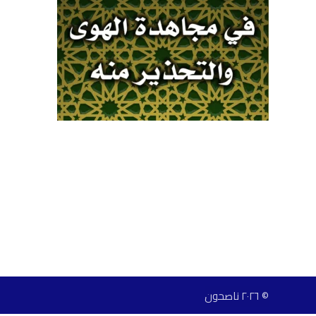
© ٢٠٢٦ ناصحون