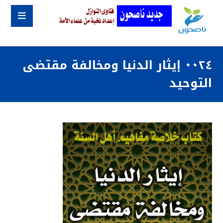
٠٠٢٤ إيثار الدنيا ومخالفة مقتضى
التوحيد