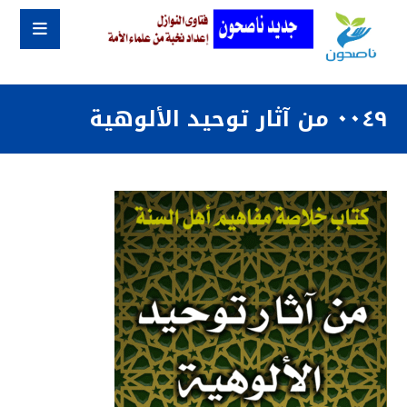
٠٠٤٩ من آثار توحيد الألوهية