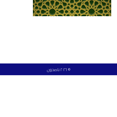
© ٢٠٢٦ ناصحون