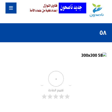
٥٨
٠
تقييم المادة