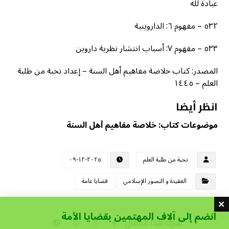
عبادة لله
٥٣٢ – مفهوم ٦: الداروينية
٥٣٣ – مفهوم ٧: أسباب انتشار نظرية داروين
المصدر: كتاب خلاصة مفاهيم أهل السنة – إعداد نخبة من طلبة
العلم – ١٤٤٥
انظر أيضا
موضوعات كتاب: خلاصة مفاهيم أهل السنة
نخبة من طلبة العلم
٢٠٢٥-١٢-٠٩
العقيدة و التصور الإسلامي
قضايا عامة
انضم إلى آلاف المهتمين بقضايا الأمة