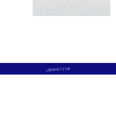
© ٢٠٢٦ ناصحون