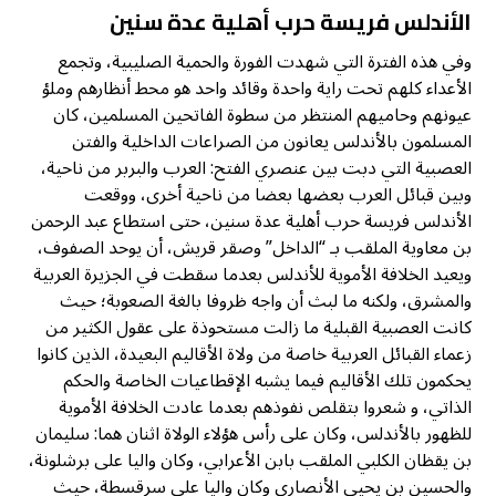
الأندلس فريسة حرب أهلية عدة سنين
وفي هذه الفترة التي شهدت الفورة والحمية الصليبية، وتجمع
الأعداء كلهم تحت راية واحدة وقائد واحد هو محط أنظارهم وملؤ
عيونهم وحاميهم المنتظر من سطوة الفاتحين المسلمين، كان
المسلمون بالأندلس يعانون من الصراعات الداخلية والفتن
العصبية التي دبت بين عنصري الفتح: العرب والبربر من ناحية،
وبين قبائل العرب بعضها بعضا من ناحية أخرى، ووقعت
الأندلس فريسة حرب أهلية عدة سنين، حتى استطاع عبد الرحمن
بن معاوية الملقب بـ “الداخل” وصقر قريش، أن يوحد الصفوف،
ويعيد الخلافة الأموية للأندلس بعدما سقطت في الجزيرة العربية
والمشرق، ولكنه ما لبث أن واجه ظروفا بالغة الصعوبة؛ حيث
كانت العصبية القبلية ما زالت مستحوذة على عقول الكثير من
زعماء القبائل العربية خاصة من ولاة الأقاليم البعيدة، الذين كانوا
يحكمون تلك الأقاليم فيما يشبه الإقطاعيات الخاصة والحكم
الذاتي، و شعروا بتقلص نفوذهم بعدما عادت الخلافة الأموية
للظهور بالأندلس، وكان على رأس هؤلاء الولاة اثنان هما: سليمان
بن يقظان الكلبي الملقب بابن الأعرابي، وكان واليا على برشلونة،
والحسين بن يحيى الأنصاري وكان واليا على سرقسطة، حيث