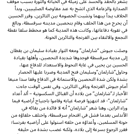
يشعر بالحقد والحسد على زميله في الخيانة والثورة بسبب موقف
الصدارة والزعامة الذي اتشح به عند مفاوضة الصليبيين، وبدأ
الخلاف يبدأ بينهما ونشبت الخصومة بين الثائرين، وقرر الحسين
أن يخرج من هذا الحلف وقام بتحصين مدينته سرقسطة، وبالغ
في تقوية دفاعاتها، وكانت هذه المدينة كما هو مخطط سلفا نقطة
التجمع والالتقاء بين الفرنجة والثائرين الخونة.
وصلت جيوش “شارلمان” ومعه الثوار بقيادة سليمان بن يقظان
إلى مدينة سرقسطة فوجدوها شديدة التحصين، وأهلها بقيادة
الحسين بن يحيى في غاية التحوط والاستعداد للدفاع عنها،
وحاول”شارلمان”وسليمان فتح المدينة وضربا عليها الحصار
بشدة ولكن شدة التحصين والاستماتة في الدفاع وقفا سدا منيعا
أمام جيوش الفرنجة وباقي الثائرين، وفي نفس الوقت جاءت
الأخبار لـ”شارلمان” من بلاده أن القبائل السكسونية – ألد أعداء
“شارلمان”- قد انتهزوا فرصة غيابه وقاموا باجتياح أراضيه فيما
وراء الراين، وهنا شعر “شارلمان” أنه لا فائدة من بقائه في
الأندلس بعدما فشل في اقتحام سرقسطة، واختلف حلفاؤه من
خونة المسلمين، وأعداؤه من خلفه استولوا على أراضيه بفرنسا؛
فقرر الرجوع بسرعة إلى بلاده، ولكنه غضب بشدة من حليفه