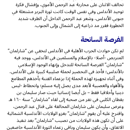
تحالف الاثنان على محاربة عبد الرحمن الأموي، وإفشال فكرة
توحيد الأندلس وفي نفس الوقت كانت ثورة البربر مشتعلة في
جنوبي الأندلس، وشعر عبد الرحمن الداخل أن الظرف شديد
الخطورة فقرر مد ذراعيه إلى الشمال وإلى الجنوب.
الفرصة السانحة
لم تكن حوادث الحرب الأهلية في الأندلس لتخفي عن “شارلمان”
المتربص -أصلا- بالإسلام والمسلمين في الأندلس، ووجد فيه
“شارلمان” الفرصة السانحة للتدخل وإنهاء الوجود الإسلامي
بالأندلس؛ فأخذ في التحضير لحملة صليبية كبيرة على الأندلس،
وفي أثناء تجهيزه لهذه الحملة إذا بزعماء الفتنة يأخذهم المطامع
والأهواء والعصبية لأبعد مدى يصل إليه مسلم؛ وانحطاط -ليس
دينيا وأخلاقيا فقط – بل أيضا إنسانيا حيث صار سليمان بن
يقظان الكلبي في نفر من صحبه إلى لقاء “شارلمان” سنة ١٦٠ هـ
وعرض سليمان على شارلمان المحالفة على قتال عبد الرحمن،
واقترح عليه أن يقوم “شارلمان” بغزو الولايات الأندلسية الشمالية
على أن تكون هذه الولايات من نصيب “شارلمان” بعد تنفيذ
الاتفاق، وأن يكون سليمان وباقي زعماء الثورة الأندلسية خاضعين