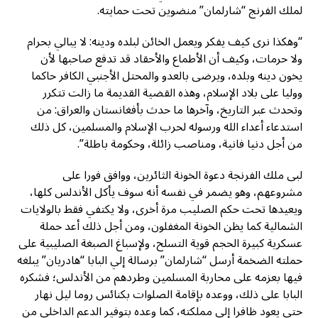
لملك الفرنج “شارلمان” منضوين تحت حمايته.
“وهكذا نرى كيف يفكر ويعمل الخائن لبلده ودينه: لا يبالي بحرام
ولا حرمات، وكيف أن الأطماع والأحقاد قد تدفع صاحبها لأن
يخون دينه وبلده، ويرضى بالعدو والمحتل الأجنبي الكافر حاكما
ووليا على بلاد الإسلام، وهذه القضية القديمة ما زالت تتكرر
وتحدث عبر التاريخ، وآخرها ما حدث بأفغانستان والعراق: من
استدعاء أعداء الله ورسوله لحرب الإسلام والمسلمين، كل ذلك
من أجل دنيا فانية، ومناصب زائلة، وحكومة باطلة”.
لبى ملك الفرنجة دعوة الخونة الثائرين، ووافق فورا على
مشروعهم، وهو يضمر في نفسه أنه سوف يأكل الأندلس كلها،
ويعيدها تحت حكم الصليب مرة أخرى، ولا يكتفي فقط بالولايات
الشمالية كما يظن الخونة المغفلون، ومن أجل ذلك أعد حملة
عسكرية كبيرة الحجم قوية التسلح، ولإسباغ الصبغة الصليبية على
حملته الضخمة أرسل “شارلمان” برسالة إلي البابا “هادريان” يبلغه
فيها بعزمه على محاربة المسلمين وطردهم من الأندلس؛ فشكره
البابا على ذلك، ووعده بإقامة الصلوات بكنائس روما ليل نهار
حتى يعود ظافرا إلى مملكته، كما وعده بتوفير الدعم الداخلي من