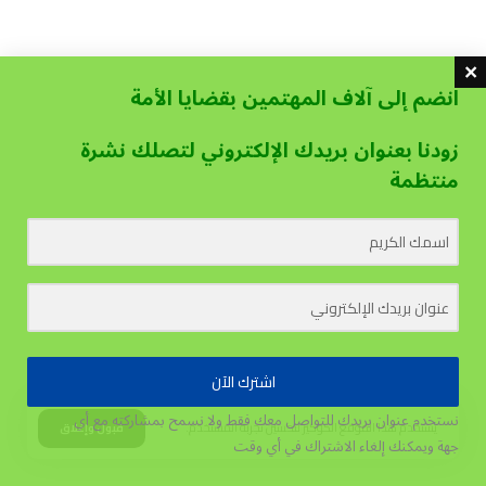
انضم إلى آلاف المهتمين بقضايا الأمة
زودنا بعنوان بريدك الإلكتروني لتصلك نشرة
منتظمة
اشترك الآن
نستخدم عنوان بريدك للتواصل معك فقط ولا نسمح بمشاركته مع أي
يستخدم هذا الموقع الكوكيز لتحسين تجربة المستخدم.
قبول وإغلاق
جهة
ويمكنك إلغاء الاشتراك في أي وقت