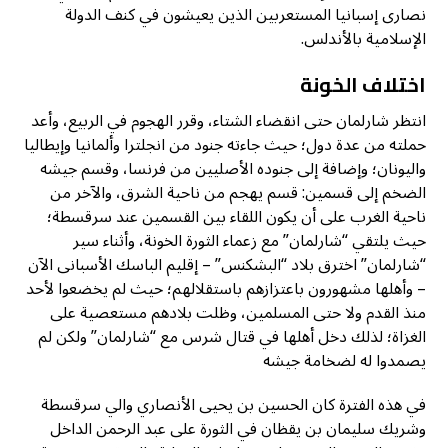
نصارى إسبانيا المستعربين الذين يعيشون في كنف الدولة
الإسلامية بالأندلس.
اختلاف الخونة
انتظر شارلمان حتى انقضاء الشتاء، وقرر الهجوم في الربيع، وأعد
حملته من عدة دول؛ حيث جاءته جنود من انجلترا وألمانيا وإيطاليا
واليونان؛ وإضافة إلى جنوده الأصليين من فرنسا، وقسم جيشه
الضخم إلى قسمين: قسم يهجم من ناحية الشرق، والآخر من
ناحية الغرب على أن يكون اللقاء بين القسمين عند سرقسطة؛
حيث يلتقي “شارلمان” مع زعماء الثورة الخونة، وأثناء سير
“شارلمان” اخترق بلاد “البشكنس” – إقليم الباسك الأسبانى الآن
– وأهلها مشهورون باعتزازهم باستقلالهم؛ حيث لم يخضعوا لأحد
منذ القدم ولا حتى المسلمين، وظلت بلادهم مستعصية على
الغزاة؛ لذلك دخل أهلها في قتال شرس مع “شارلمان” ولكن لم
يصمدوا له لضخامة جيشه
في هذه الفترة كان الحسين بن يحيى الأنصاري والي سرقسطة
وشريك سليمان بن يقظان في الثورة على عبد الرحمن الداخل