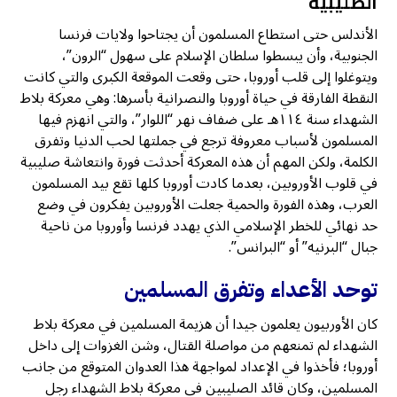
الصليبية
الأندلس حتى استطاع المسلمون أن يجتاحوا ولايات فرنسا
الجنوبية، وأن يبسطوا سلطان الإسلام على سهول “الرون”،
ويتوغلوا إلى قلب أوروبا، حتى وقعت الموقعة الكبرى والتي كانت
النقطة الفارقة في حياة أوروبا والنصرانية بأسرها: وهي معركة بلاط
الشهداء سنة ١١٤هـ على ضفاف نهر “اللوار”، والتي انهزم فيها
المسلمون لأسباب معروفة ترجع في جملتها لحب الدنيا وتفرق
الكلمة، ولكن المهم أن هذه المعركة أحدثت فورة وانتعاشة صليبية
في قلوب الأوروبين، بعدما كادت أوروبا كلها تقع بيد المسلمون
العرب، وهذه الفورة والحمية جعلت الأوروبين يفكرون في وضع
حد نهائي للخطر الإسلامي الذي يهدد فرنسا وأوروبا من ناحية
جبال “البرنيه” أو “البرانس”.
توحد الأعداء وتفرق المسلمين
كان الأوربيون يعلمون جيدا أن هزيمة المسلمين في معركة بلاط
الشهداء لم تمنعهم من مواصلة القتال، وشن الغزوات إلى داخل
أوروبا؛ فأخذوا في الإعداد لمواجهة هذا العدوان المتوقع من جانب
المسلمين، وكان قائد الصليبين في معركة بلاط الشهداء رجل