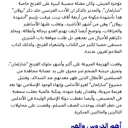
مؤخرة الجيش، وكان مقتله مصيبة كبيرة على الفرنج خاصة
“شارلمان”، والجدير بالذكر ان الأدب الفرنسي خلد ذكر “رولان”
هذا بأنشودة مكونة من أربعة ألاف بيت عرفت بإسم “أنشودة
رولان”؛ وهي من أشهر الأناشيد، وتغلب عليها الأساطير
والخرافات، وتوضح أيضا كيف يهتم العدو برجاله وأبطاله، ويخلد
ذكراهم للأجيال من بعدهم، بل ظلت موقعة باب الشزري
مستقى خصبا لكثير من الكتاب والشعراء الفرنج، وكذلك كتاب
الملاحم لقرون عديدة.
وقعت الهزيمة المروعة على أكبر وأشهر ملوك الفرنج “شارلمان”،
وتمزق جيشه الضخم شر ممزق على يد عصابة مجاهدة من
المسلمين الأبطال الذين ظهر معدنهم عند الشدائد، وفشل
مشروع “شارلمان” لغزو الأندلس وإنهاء الوجود الإسلامي بها بعد
هزيمة مروعة، وفقدان زهرة جنوده، ونكبة عالمية جعلت سمعته
في الحضيض، وأيضا حفظت دولة الإسلام الوليدة في الأندلس
من خطر الفناء، ووحدت الصف المسلم، وقضت على محاولات
الثائرين والخائنين المتكررة.
أهم الدروس والعبر