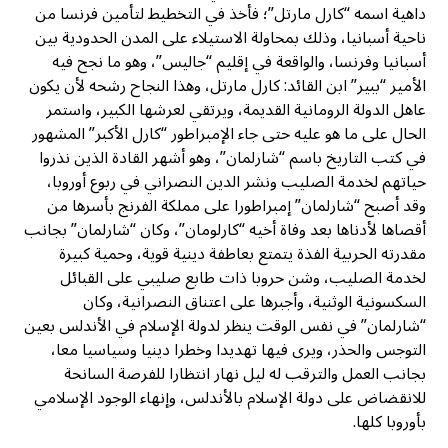
داهية اسمه “كارل مارتل”؛ فأخذ في التخطيط لتأمين فرنسا من
ناحية أسبانيا، وذلك بمحاولة الاستيلاء على المدن الحدودية بين
أسبانيا وفرنسا، والواقعة في إقليم “جاليس”، وهو ما نجح فيه
الأمير “ببير” ابن القائد: كارل مارتل، وهذا النجاح رشحه لأن يكون
عاهل الدولة الرومانية القديمة، ويرتقي لعرشها الكبير، واستمر
الحال على ما هو عليه حتى جاء الإمبراطور “كارل الأكبر” المشهور
في كتب التاريخ باسم “شارلمان”، وهو أشهر القادة الذين نذروا
حياتهم لخدمة الصليب ونشر الدين النصراني في ربوع أوروبا،
وقد أصبح “شارلمان” إمبراطورا على مملكة الفرنج بأسرها من
أقصاها لأدناها بعد وفاة أخيه “كارلومان”، وكان “شارلمان” بجانب
مقدرته الحربية الفذة يتمتع بعاطفة دينية قوية، وحمية كبيرة
لخدمة الصليب، وشن حروبا ذات طابع صليبي على القبائل
السكسونية الوثنية، وأجبرها على اعتناق النصرانية، وكان
“شارلمان” في نفس الوقت ينظر لدولة الإسلام في الأندلس بعين
التوجس والحذر، ويرى فيها تهديدا وخطرا دينيا وسياسيا معا،
بجانب العمل والترقب له ليل نهار انتظارا للفرصة السانحة
للانقضاض على دولة الإسلام بالأندلس، وإنهاء الوجود الإسلامي
بأوروبا كلها.