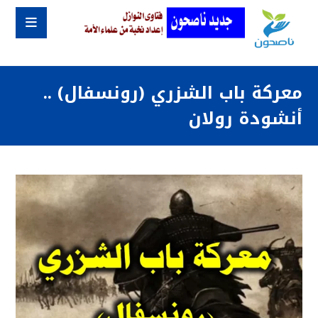
معركة باب الشزري (رونسفال) ..
أنشودة رولان