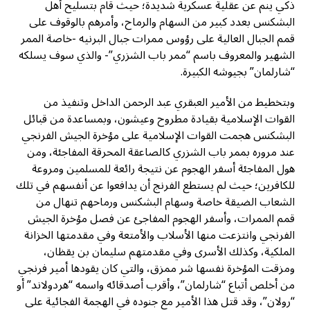
ذكي ينم عن عقلية عسكرية شديدة؛ حيث قام بتسليح أهل
البشكنس بعدد كبير من السهام والرماح، وأمرهم بالوقوف على
قمم الجبال العالية على رؤوس ممرات جبال البرنيه -خاصة الممر
الشهير والمعروف باسم “ممر باب الشزري”- والذي سوف يسلكه
“شارلمان” بجيوشه الكبيرة.
وبتخطيط من الأمير العبقري عبد الرحمن الداخل وتنفيذ من
القوات الإسلامية بقيادة مطروح وعيشون، وبمساعدة من قبائل
البشكنس هجمت القوات الإسلامية على مؤخرة الجيش الفرنجي
عند مروره بممر باب الشزري كالصاعقة المحرقة المفاجئة، ومن
هول المفاجئة أسفر الهجوم عن نتيجة رائعة للمسلمين ومروعة
للكافرين؛ حيث لم يستطع الفرنج أن يدافعوا عن أنفسهم في تلك
الشعاب الضيقة خاصة وسهام البشكنس ورماحهم تنهال من
قمم الممرات، وأسفر الهجوم المفاجئ عن فصل مؤخرة الجيش
الفرنجي وانتزعت منها الأسلاب والأمتعة وفي مقدمتها الخزانة
الملكية، وكذلك الأسرى وفي مقدمتهم سليمان بن يقظان،
ومزقت المؤخرة نفسها شر ممزق، والتي كان يقودها أمير فرنجي
من أخلص أتباع “شارلمان”، وأقرب أصدقائه واسمه “هردولاند” أو
“رولان”، وقد قتل هذا الأمير مع جنوده في الهجمة الفجائية على