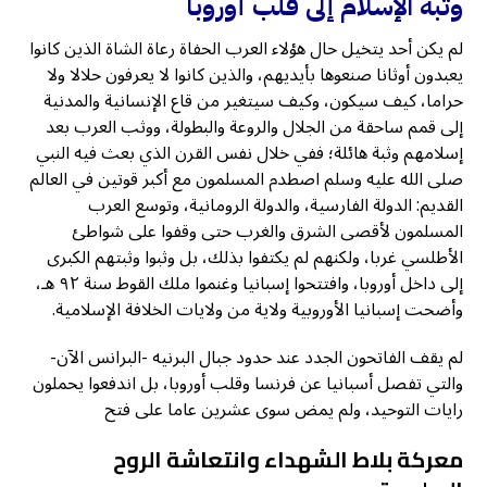
وثبة الإسلام إلى قلب أوروبا
لم يكن أحد يتخيل حال هؤلاء العرب الحفاة رعاة الشاة الذين كانوا
يعبدون أوثانا صنعوها بأيديهم، والذين كانوا لا يعرفون حلالا ولا
حراما، كيف سيكون، وكيف سيتغير من قاع الإنسانية والمدنية
إلى قمم ساحقة من الجلال والروعة والبطولة، ووثب العرب بعد
إسلامهم وثبة هائلة؛ ففي خلال نفس القرن الذي بعث فيه النبي
صلى الله عليه وسلم اصطدم المسلمون مع أكبر قوتين في العالم
القديم: الدولة الفارسية، والدولة الرومانية، وتوسع العرب
المسلمون لأقصى الشرق والغرب حتى وقفوا على شواطئ
الأطلسي غربا، ولكنهم لم يكتفوا بذلك، بل وثبوا وثبتهم الكبرى
إلى داخل أوروبا، وافتتحوا إسبانيا وغنموا ملك القوط سنة ٩٢ هـ،
وأضحت إسبانيا الأوروبية ولاية من ولايات الخلافة الإسلامية.
لم يقف الفاتحون الجدد عند حدود جبال البرنيه -البرانس الآن-
والتي تفصل أسبانيا عن فرنسا وقلب أوروبا، بل اندفعوا يحملون
رايات التوحيد، ولم يمض سوى عشرين عاما على فتح
معركة بلاط الشهداء وانتعاشة الروح