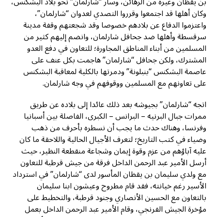
بن يقظان وغيره من الرهائن، وسار “شارلمان” نحو بلاد البشكنس،
وكان أهلها قد اجتمعوا وقرروا التصدي لعدوان “شارلمان”،
واعتزموا الدفاع عن بلادهم خصوصا وقد شجعتهم وقفة مدينة
سرقسطة وأهلها ضد جحافل شارلمان، وانضم إليهم كثير من
المسلمين من أبناء المناطق المجاورة؛ للتعاون في دفع العدو
المشترك، ولكن جحافل “شارلمان” هاجمت بكل عنف على
عاصمة البشكنس “بنبلونة” ودمرتها بالكلية لمعاقبة البشكنس
على تعاونهم مع المسلمين ووقوفهم في وجه شارلمان.
اتجه “شارلمان” بجيوشه بعد ذلك عائدا إلى بلاده عن طريق
ممرات جبال البرنيه – البرانس – الكبرى، الفاصلة بين أسبانيا
وفرنسا، وهناك حدث ما يجب أن نسطره بأحرف من ذهب
وضياء في كتب التاريخ؛ لتعرف الأجيال الحالية واللاحقة ما كان
عليه آباؤهم من عزم وقوة إيمان وشجاعة منقطعة النظير، حيث
أرسل الأمير عبد الرحمن الداخل فرقة من جيش قرطبة للتعاون
مع ولدي سليمان بن يقظان المأسور لدى “شارلمان” في استرداد
الأسير رغم خيانته، فقد قام مطروح وعيشون ابنا سليمان
بالتعاون مع الحسين الأنصاري وجنود قرطبة، والتخطيط على
مؤخرة الجيش الفرنجي، وقام الأمير عبد الرحمن الداخل بعمل