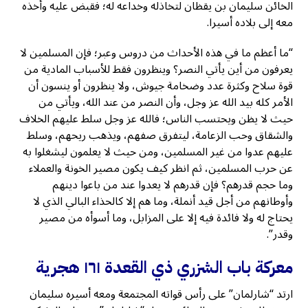
الخائن سليمان بن يقظان لتخاذله وخداعه له؛ فقبض عليه وأخذه
معه إلى بلاده أسيرا.
“ما أعظم ما في هذه الأحداث من دروس وعبر؛ فإن المسلمين لا
يعرفون من أين يأتي النصر؟ وينظرون فقط للأسباب المادية من
قوة سلاح وكثرة عدد وضخامة جيوش، ولا ينظرون أو ينسون أن
الأمر كله بيد الله عز وجل، وأن النصر من عند الله، ويأتي من
حيث لا يظن ويحتسب الناس؛ فالله عز وجل سلط عليهم الخلاف
والشقاق وحب الزعامة، ليتفرق صفهم، ويذهب ريحهم، وسلط
عليهم عدوا من غير المسلمين، ومن حيث لا يعلمون ليشغلوا به
عن حرب المسلمين، ثم انظر كيف يكون مصير الخونة والعملاء
وما حجم قدرهم؟ فإن قدرهم لا يعدوا عند من باعوا دينهم
وأوطانهم من أجل قيد أنملة، وما هم إلا كالحذاء البالي الذي لا
يحتاج له ولا فائدة فيه إلا على المزابل، وما أسوأه من مصير
وقدر”.
معركة باب الشزري ذي القعدة ١٦١ هجرية
ارتد “شارلمان” على رأس قواته المجتمعة ومعه أسيره سليمان