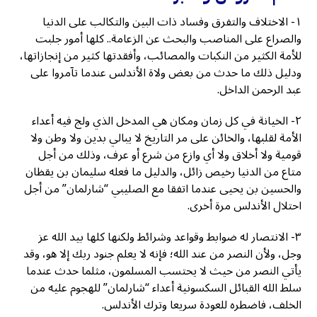
١- الاختلاف والتفرق وفساد ذات البين والتكالب على الدنيا
والصراع على المناصب والبحث عن الزعامة.. كلها أمور جلبت
للأمة الكثير من النكبات والمصائب، وأفقدتها كثير من إنجازاتها،
ودليل ذلك ما حدث من بعض ولاة الأندلس عندما تآمروا على
عبد الرحمن الداخل.
٢- الخيانة في كل زمان ومكان هي المدخل الذي ولج فيه أعداء
الأمة لقلبها، والخائن على مر التاريخ لا يبالي بدين ولا وطن ولا
قومية ولا أخلاق ولا أي وازع من شرع أو عرف، وذلك من أجل
متاع من الدنيا رخيص زائل، والدليل ما فعله سليمان بن يقظان
والحسين بن يحيى عندما اتفقا مع الصليبي “شارلمان” من أجل
احتلال الأندلس مرة أخرى.
٣- الانتصار له ضوابط وقواعد وشرائط ولكنها كلها بيد الله عز
وجل، ولأن النصر من عند الله؛ فإنه لا يعلم جنود ربك إلا هو، وقد
يأتي النصر من حيث لا يحتسب المسلمون، مثلما حدث عندما
سلط الله القبائل السكسونية أعداء “شارلمان” للهجوم عليه من
الخلف، فاضطره للعودة سريعا وترك الأندلس.