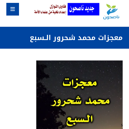
معجزات محمد شحرور الـسبع