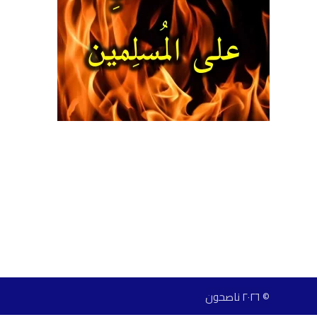
© ٢٠٢٦ ناصحون