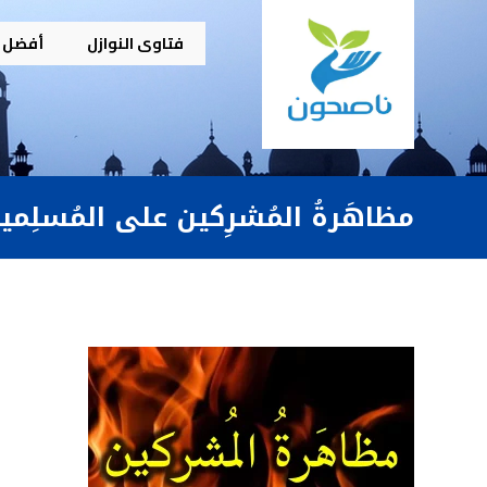
فتاوى النوازل
أفضل م
مظاهَرةُ المُشرِكين على المُسلِمي