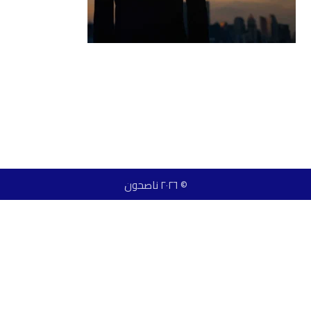
© ٢٠٢٦ ناصحون