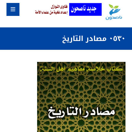
٠٥٣٠ مصادر التاريخ